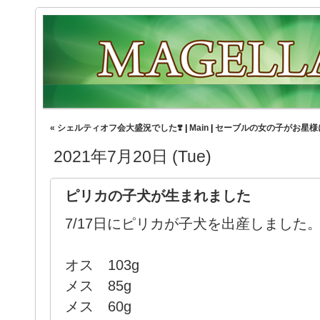
« シェルティオフ会大盛況でした❣️
|
Main
|
セーブルの女の子がお星様
2021年7月20日 (Tue)
ピリカの子犬が生まれました
7/17日にピリカが子犬を出産しました
オス 103g
メス 85g
メス 60g