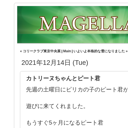
« コリークラブ東京中央展
|
Main
|
いよいよ本格的な雪になりました »
2021年12月14日 (Tue)
カトリーヌちゃんとピート君
先週の土曜日にピリカの子のピート君
遊びに来てくれました。
もうすぐ5ヶ月になるピート君