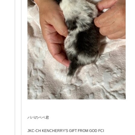
パパのペペ君
JKC-CH KENCHERRY'S GIFT FROM GOD FCI