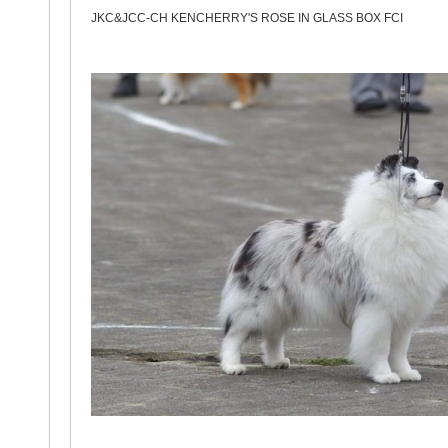
JKC&JCC-CH KENCHERRY'S ROSE IN GLASS BOX FCI