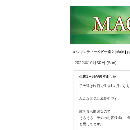
« シャンティーベビー達 2
|
Main
|
お
2022年10月30日 (Sun)
生後1ヶ月が過ぎました
子犬達は昨日で生後1ヶ月にな
みんな元気に成長中です。
離乳食も順調なので
そろそろご予約のお客様達にご
と思ってます。