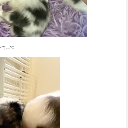
.｡.:*♡