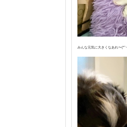
みんな元気に大きくなあれ〜(*˘︶˘*)