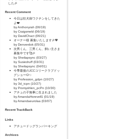
した🎉
Recent Comment
今日は狂犬病ワクチンをしてきた
よ❤️
by Anthonyrah (06/19)
by Craigsmeld (06/19)
by DavidChact (06/21)
オーナー様 募集いたします🎉💖
by Denverdok (05/31)
次男くん、三男くん、飼い主さま
募集中です🥰🎉
by Sheilapsync (03/27)
by Susiedruff (03/31)
by Sheilapsync (04/01)
今季最後のJCCコリークラブドッ
グショー🐶✨
by Profession_gdpn (10/27)
by 3d_tcpn (10/27)
by Promyshlen_pcPn (10/30)
アチュの子無事に生まれました
by AmandaHorevell1 (01/19)
by Amandaeurolaa (03/07)
Recent TrackBack
Links
アチュードッグランパーキング
Archives