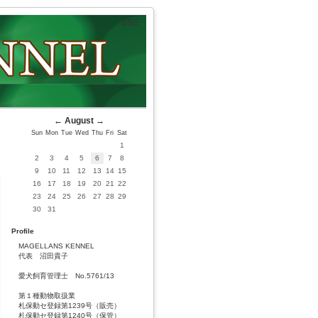
BBS
←
August
→
Sun
Mon
Tue
Wed
Thu
Fri
Sat
1
2
3
4
5
6
7
8
9
10
11
12
13
14
15
16
17
18
19
20
21
22
23
24
25
26
27
28
29
30
31
Profile
MAGELLANS KENNEL
代表 沼田貴子
愛犬飼育管理士 No.5761/13
第１種動物取扱業
札保動セ登録第1239号（販売）
札保動セ登録第1240号（保管）