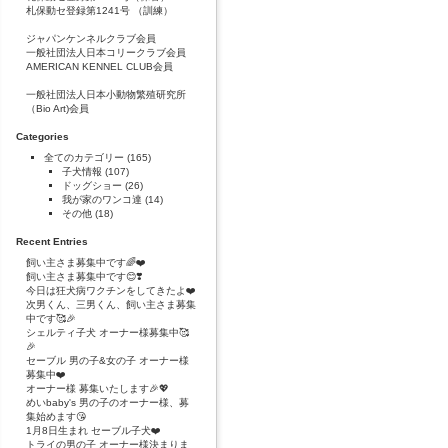
札保動セ登録第1241号 （訓練）
ジャパンケンネルクラブ会員
一般社団法人日本コリークラブ会員
AMERICAN KENNEL CLUB会員
一般社団法人日本小動物繁殖研究所
（Bio Art)会員
Categories
全てのカテゴリー
(165)
子犬情報
(107)
ドッグショー
(26)
我が家のワンコ達
(14)
その他
(18)
Recent Entries
飼い主さま募集中です🌈❤️
飼い主さま募集中です😊❣️
今日は狂犬病ワクチンをしてきたよ❤️
次男くん、三男くん、飼い主さま募集
中です🥰🎉
シェルティ子犬 オーナー様募集中🥰
🎉
セーブル 男の子&女の子 オーナー様
募集中❤️
オーナー様 募集いたします🎉💖
めいbaby's 男の子のオーナー様、募
集始めます😘
1月8日生まれ セーブル子犬❤️
トライの男の子 オーナー様決まりま