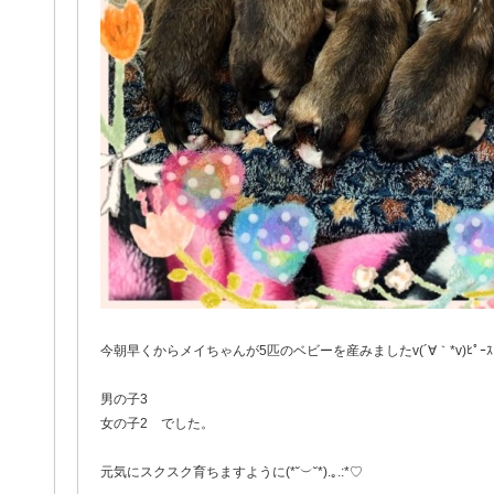
今朝早くからメイちゃんが5匹のベビーを産みましたv(´∀｀*v)ﾋﾟｰｽ
男の子3
女の子2 でした。
元気にスクスク育ちますように(*˘︶˘*).｡.:*♡