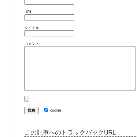
URL
タイトル
コメント
cookie
この記事へのトラックバックURL