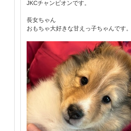
JKCチャンピオンです。
長女ちゃん
おもちゃ大好きな甘えっ子ちゃんです