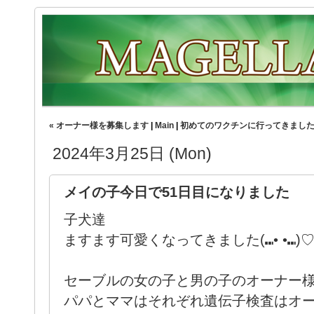
« オーナー様を募集します
|
Main
|
初めてのワクチンに行ってきました 
2024年3月25日 (Mon)
メイの子今日で51日目になりました
子犬達
ますます可愛くなってきました(⑉• •⑉)
セーブルの女の子と男の子のオーナー
パパとママはそれぞれ遺伝子検査はオ