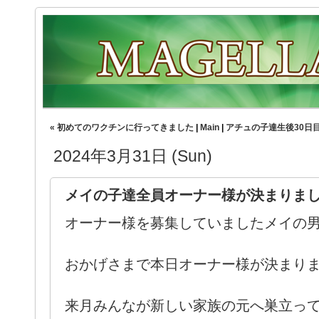
« 初めてのワクチンに行ってきました
|
Main
|
アチュの子達生後30日目
2024年3月31日 (Sun)
メイの子達全員オーナー様が決まり
オーナー様を募集していましたメイの
おかげさまで本日オーナー様が決まり
来月みんなが新しい家族の元へ巣立って行き