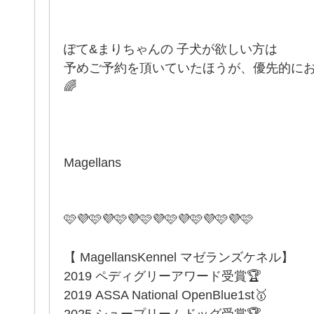
ぽて&まりちゃんの 子犬が欲しい方は
予めご予約を頂いていたほうが、優先的に
🌈
Magellans
🩷💜🩷💜🩷💜🩷💜🩷💜🩷💜🩷💜🩷
【 MagellansKennel マゼランズケネル】
2019 ペディグリーアワード受賞🏆
2019 ASSA National OpenBlue1st🥇
2025 シュープリームドッグ受賞🏆