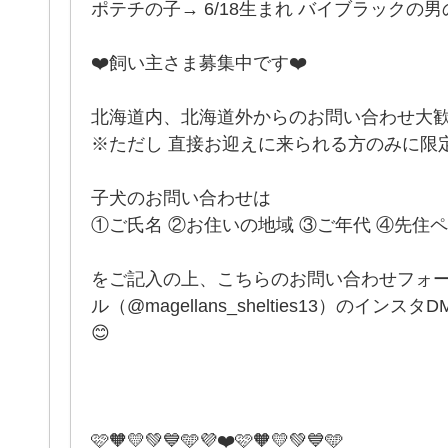
ポテチの子→ 6/18生まれ バイブラックの男
❤️飼い主さま募集中です❤️
北海道内、北海道外からのお問い合わせ大歓
※ただし 直接お迎えに来られる方のみに限
子犬のお問い合わせは
①ご氏名 ②お住いの地域 ③ご年代 ④先住
をご記入の上、こちらのお問い合わせフォ
ル（@magellans_shelties13）のイ
😊
️🩷🧡💛💚💙🩵💜❤️🩷🧡💛💚💙🩵