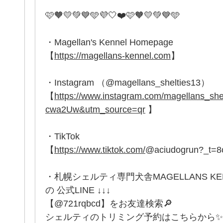
🩷🧡💛💚💙🩵💜🤍❤️🩷🧡💛💚💙🩵
・Magellan's Kennel Homepage
【
https://magellans-kennel.com
】
・Instagram （@magellans_shelties13）
【
https://www.instagram.com/magellans_
cwa2Uw&utm_source=qr
】
・TikTok
【
https://www.tiktok.com/
@aciudogrun?_t=
・札幌シェルティ専門犬舎MAGELLANS K
の 公式LINE ↓↓↓
【@721rqbcd】をお友達検索🔎
シェルティのトリミング予約はこちらから✨