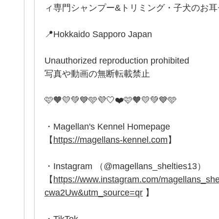
ィ専門シャンプー&トリミング・子犬のお耳セッ
📍Hokkaido Sapporo Japan
Unauthorized reproduction prohibited
写真や動画の無断転載禁止
🩷🧡💛💚💙🩵💜🤍❤️🩷🧡💛💚💙🩵
・Magellan's Kennel Homepage
【
https://magellans-kennel.com
】
・Instagram （@magellans_shelties13）
【
https://www.instagram.com/magellans_
cwa2Uw&utm_source=qr
】
・TikTok