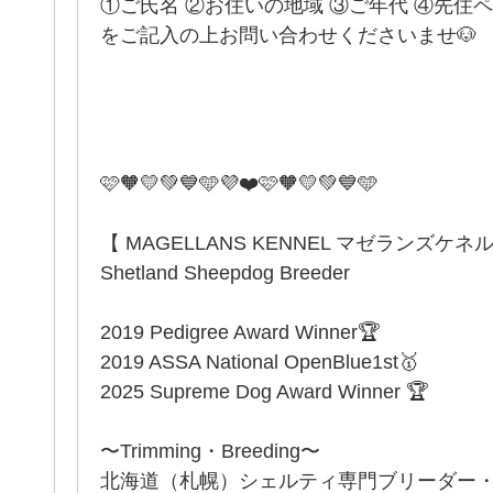
①ご氏名 ②お住いの地域 ③ご年代 ④先住
をご記入の上お問い合わせくださいませ🐶
️🩷🧡💛💚💙🩵💜❤️🩷🧡💛💚💙🩵
【 MAGELLANS KENNEL マゼランズケネ
Shetland Sheepdog Breeder
2019 Pedigree Award Winner🏆
2019 ASSA National OpenBlue1st🥇
2025 Supreme Dog Award Winner 🏆
〜Trimming・Breeding〜
北海道（札幌）シェルティ専門ブリーダー