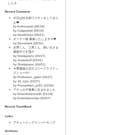
した🎉
Recent Comment
今日は狂犬病ワクチンをしてきた
よ❤️
by Anthonyrah (06/19)
by Craigsmeld (06/19)
by DavidChact (06/21)
オーナー様 募集いたします🎉💖
by Denverdok (05/31)
次男くん、三男くん、飼い主さま
募集中です🥰🎉
by Sheilapsync (03/27)
by Susiedruff (03/31)
by Sheilapsync (04/01)
今季最後のJCCコリークラブドッ
グショー🐶✨
by Profession_gdpn (10/27)
by 3d_tcpn (10/27)
by Promyshlen_pcPn (10/30)
アチュの子無事に生まれました
by AmandaHorevell1 (01/19)
by Amandaeurolaa (03/07)
Recent TrackBack
Links
アチュードッグランパーキング
Archives