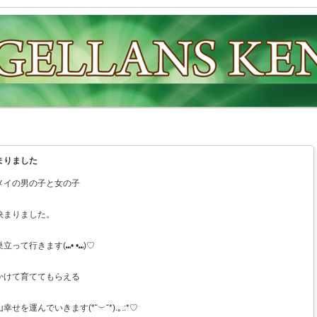
まりました
メイの男の子と女の子
決まりました。
って行きます(⑉• •⑉)♡
かけて育ててもらえる
を運んでいきます(*˘︶˘*).｡.:*♡