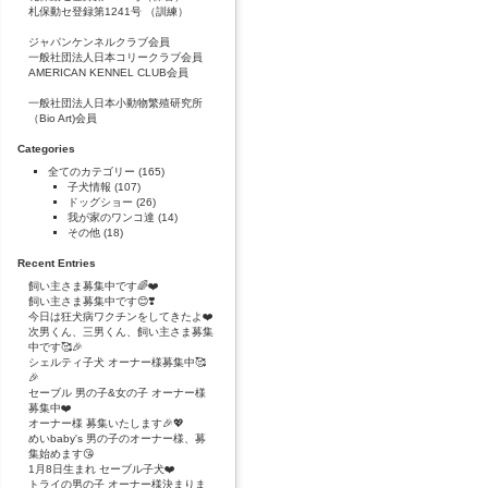
札保動セ登録第1241号 （訓練）
ジャパンケンネルクラブ会員
一般社団法人日本コリークラブ会員
AMERICAN KENNEL CLUB会員
一般社団法人日本小動物繁殖研究所
（Bio Art)会員
Categories
全てのカテゴリー
(165)
子犬情報
(107)
ドッグショー
(26)
我が家のワンコ達
(14)
その他
(18)
Recent Entries
飼い主さま募集中です🌈❤️
飼い主さま募集中です😊❣️
今日は狂犬病ワクチンをしてきたよ❤️
次男くん、三男くん、飼い主さま募集
中です🥰🎉
シェルティ子犬 オーナー様募集中🥰
🎉
セーブル 男の子&女の子 オーナー様
募集中❤️
オーナー様 募集いたします🎉💖
めいbaby's 男の子のオーナー様、募
集始めます😘
1月8日生まれ セーブル子犬❤️
トライの男の子 オーナー様決まりま