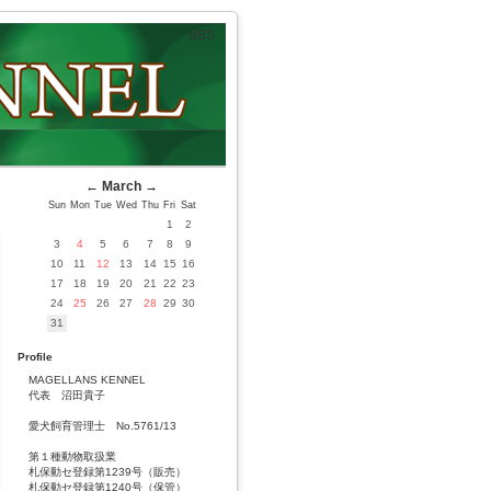
BBS
←
March
→
Sun
Mon
Tue
Wed
Thu
Fri
Sat
1
2
3
4
5
6
7
8
9
10
11
12
13
14
15
16
17
18
19
20
21
22
23
24
25
26
27
28
29
30
31
Profile
MAGELLANS KENNEL
代表 沼田貴子
愛犬飼育管理士 No.5761/13
第１種動物取扱業
札保動セ登録第1239号（販売）
札保動セ登録第1240号（保管）