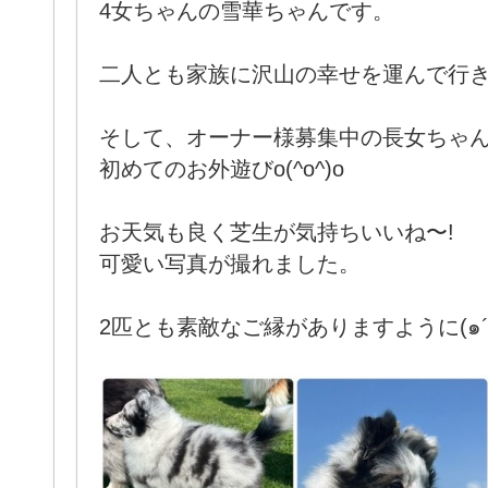
4女ちゃんの雪華ちゃんです。
二人とも家族に沢山の幸せを運んで行きまし
そして、オーナー様募集中の長女ちゃ
初めてのお外遊びo(^o^)o
お天気も良く芝生が気持ちいいね〜!
可愛い写真が撮れました。
2匹とも素敵なご縁がありますように(๑´`