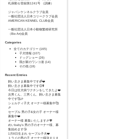
札保動セ登録第1241号 （訓練）
ジャパンケンネルクラブ会員
一般社団法人日本コリークラブ会員
AMERICAN KENNEL CLUB会員
一般社団法人日本小動物繁殖研究所
（Bio Art)会員
Categories
全てのカテゴリー
(165)
子犬情報
(107)
ドッグショー
(26)
我が家のワンコ達
(14)
その他
(18)
Recent Entries
飼い主さま募集中です🌈❤️
飼い主さま募集中です😊❣️
今日は狂犬病ワクチンをしてきたよ❤️
次男くん、三男くん、飼い主さま募集
中です🥰🎉
シェルティ子犬 オーナー様募集中🥰
🎉
セーブル 男の子&女の子 オーナー様
募集中❤️
オーナー様 募集いたします🎉💖
めいbaby's 男の子のオーナー様、募
集始めます😘
1月8日生まれ セーブル子犬❤️
トライの男の子 オーナー様決まりま