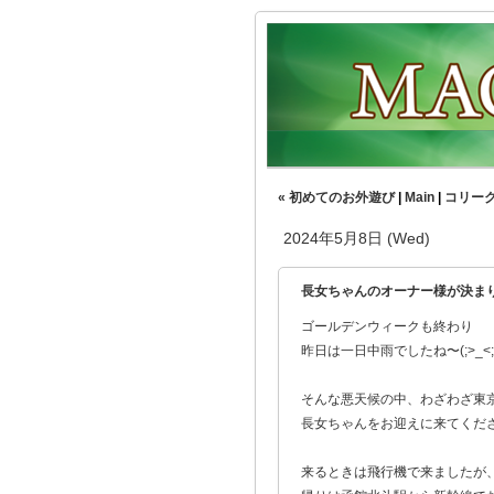
« 初めてのお外遊び
|
Main
|
コリー
2024年5月8日 (Wed)
長女ちゃんのオーナー様が決
ゴールデンウィークも終わり
昨日は一日中雨でしたね〜(;>_<;
そんな悪天候の中、わざわざ東
長女ちゃんをお迎えに来てくだ
来るときは飛行機で来ましたが