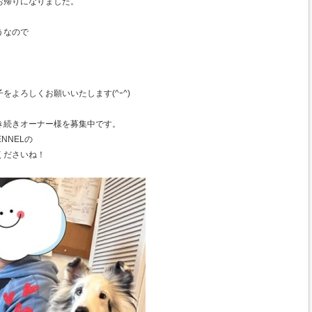
お帰りになりました。
うなので
️
をよろしくお願いいたします(^ｰ^)
き続きオーナー様を募集中です。
ENNELの
くださいね！