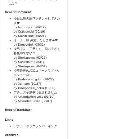
した🎉
Recent Comment
今日は狂犬病ワクチンをしてきた
よ❤️
by Anthonyrah (06/19)
by Craigsmeld (06/19)
by DavidChact (06/21)
オーナー様 募集いたします🎉💖
by Denverdok (05/31)
次男くん、三男くん、飼い主さま
募集中です🥰🎉
by Sheilapsync (03/27)
by Susiedruff (03/31)
by Sheilapsync (04/01)
今季最後のJCCコリークラブドッ
グショー🐶✨
by Profession_gdpn (10/27)
by 3d_tcpn (10/27)
by Promyshlen_pcPn (10/30)
アチュの子無事に生まれました
by AmandaHorevell1 (01/19)
by Amandaeurolaa (03/07)
Recent TrackBack
Links
アチュードッグランパーキング
Archives