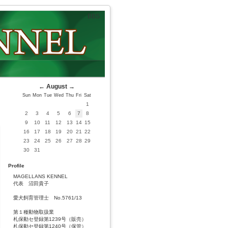
BBS
←
August
→
Sun
Mon
Tue
Wed
Thu
Fri
Sat
1
2
3
4
5
6
7
8
9
10
11
12
13
14
15
16
17
18
19
20
21
22
23
24
25
26
27
28
29
30
31
Profile
MAGELLANS KENNEL
代表 沼田貴子
愛犬飼育管理士 No.5761/13
第１種動物取扱業
札保動セ登録第1239号（販売）
札保動セ登録第1240号（保管）