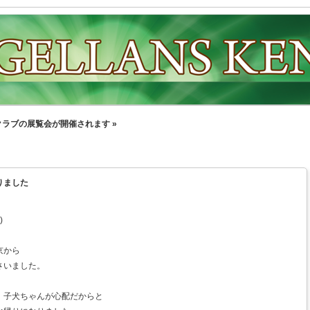
クラブの展覧会が開催されます »
まりました
)
京から
さいました。
、子犬ちゃんが心配だからと