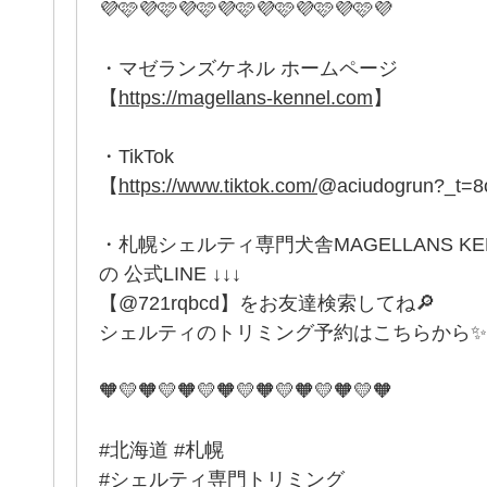
💜🩷💜🩷💜🩷💜🩷💜🩷💜🩷💜🩷💜
・マゼランズケネル ホームページ
【
https://magellans-kennel.com
】
・TikTok
【
https://www.tiktok.com/
@aciudogrun?_t=
・札幌シェルティ専門犬舎MAGELLANS K
の 公式LINE ↓↓↓
【@721rqbcd】をお友達検索してね🔎
シェルティのトリミング予約はこちらから✨
🧡💛🧡💛🧡💛🧡💛🧡💛🧡💛🧡💛🧡
#北海道 #札幌
#シェルティ専門トリミング