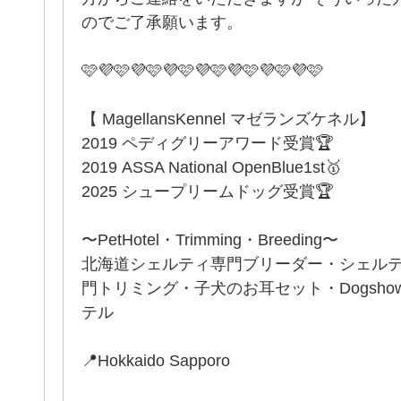
のでご了承願います。
🩷💜🩷💜🩷💜🩷💜🩷💜🩷💜🩷💜🩷
【 MagellansKennel マゼランズケネル】
2019 ペディグリーアワード受賞🏆
2019 ASSA National OpenBlue1st🥇
2025 シュープリームドッグ受賞🏆
〜PetHotel・Trimming・Breeding〜
北海道シェルティ専門ブリーダー・シェル
門トリミング・子犬のお耳セット・Dogsh
テル
📍Hokkaido Sapporo