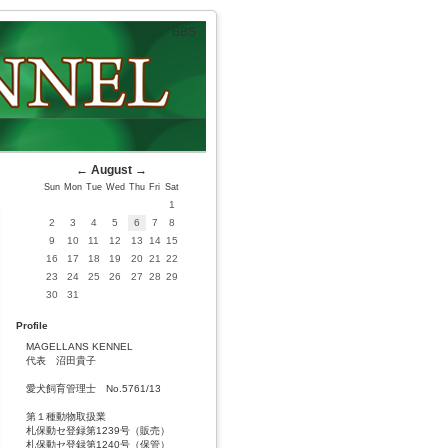
BBS
←
August
→
Sun
Mon
Tue
Wed
Thu
Fri
Sat
1
2
3
4
5
6
7
8
9
10
11
12
13
14
15
16
17
18
19
20
21
22
23
24
25
26
27
28
29
30
31
Profile
MAGELLANS KENNEL
代表 沼田貴子
愛犬飼育管理士 No.5761/13
第１種動物取扱業
札保動セ登録第1239号（販売）
札保動セ登録第1240号（保管）