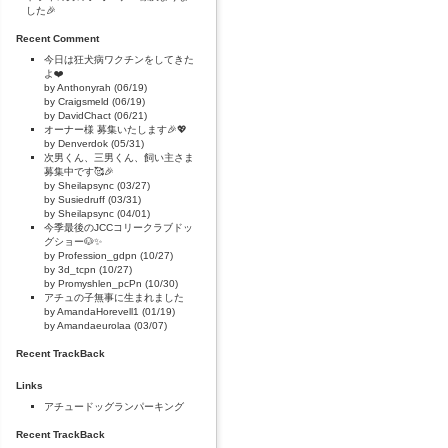
した🎉
Recent Comment
今日は狂犬病ワクチンをしてきた
よ❤️
by Anthonyrah (06/19)
by Craigsmeld (06/19)
by DavidChact (06/21)
オーナー様 募集いたします🎉💖
by Denverdok (05/31)
次男くん、三男くん、飼い主さま
募集中です🥰🎉
by Sheilapsync (03/27)
by Susiedruff (03/31)
by Sheilapsync (04/01)
今季最後のJCCコリークラブドッ
グショー🐶✨
by Profession_gdpn (10/27)
by 3d_tcpn (10/27)
by Promyshlen_pcPn (10/30)
アチュの子無事に生まれました
by AmandaHorevell1 (01/19)
by Amandaeurolaa (03/07)
Recent TrackBack
Links
アチュードッグランパーキング
Recent TrackBack