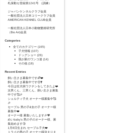
札保動セ登録第1241号 （訓練）
ジャパンケンネルクラブ会員
一般社団法人日本コリークラブ会員
AMERICAN KENNEL CLUB会員
一般社団法人日本小動物繁殖研究所
（Bio Art)会員
Categories
全てのカテゴリー
(165)
子犬情報
(107)
ドッグショー
(26)
我が家のワンコ達
(14)
その他
(18)
Recent Entries
飼い主さま募集中です🌈❤️
飼い主さま募集中です😊❣️
今日は狂犬病ワクチンをしてきたよ❤️
次男くん、三男くん、飼い主さま募集
中です🥰🎉
シェルティ子犬 オーナー様募集中🥰
🎉
セーブル 男の子&女の子 オーナー様
募集中❤️
オーナー様 募集いたします🎉💖
めいbaby's 男の子のオーナー様、募
集始めます😘
1月8日生まれ セーブル子犬❤️
トライの男の子 オーナー様決まりま