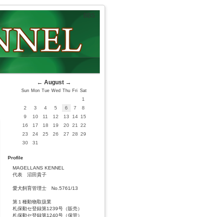
BBS
←
August
→
Sun
Mon
Tue
Wed
Thu
Fri
Sat
1
2
3
4
5
6
7
8
9
10
11
12
13
14
15
16
17
18
19
20
21
22
23
24
25
26
27
28
29
30
31
Profile
MAGELLANS KENNEL
代表 沼田貴子
愛犬飼育管理士 No.5761/13
第１種動物取扱業
札保動セ登録第1239号（販売）
札保動セ登録第1240号（保管）