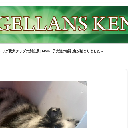
ドッグ愛犬クラブの創立展
|
Main
|
子犬達の離乳食が始まりました »
た