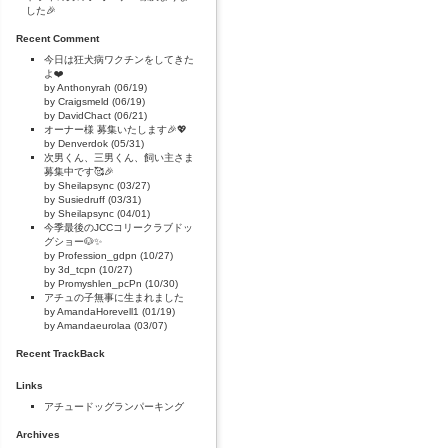
した🎉
Recent Comment
今日は狂犬病ワクチンをしてきた
よ❤️
by Anthonyrah (06/19)
by Craigsmeld (06/19)
by DavidChact (06/21)
オーナー様 募集いたします🎉💖
by Denverdok (05/31)
次男くん、三男くん、飼い主さま
募集中です🥰🎉
by Sheilapsync (03/27)
by Susiedruff (03/31)
by Sheilapsync (04/01)
今季最後のJCCコリークラブドッ
グショー🐶✨
by Profession_gdpn (10/27)
by 3d_tcpn (10/27)
by Promyshlen_pcPn (10/30)
アチュの子無事に生まれました
by AmandaHorevell1 (01/19)
by Amandaeurolaa (03/07)
Recent TrackBack
Links
アチュードッグランパーキング
Archives