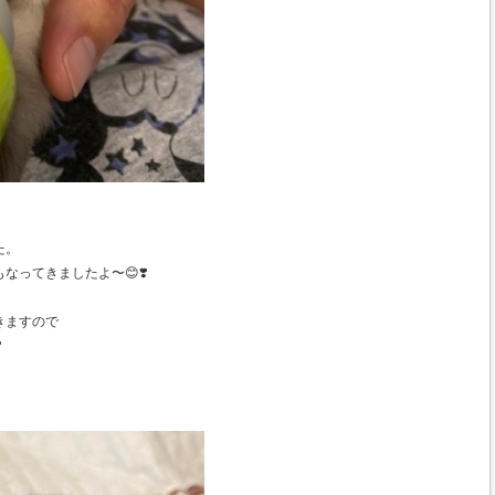
た。
なってきましたよ〜😊❣️
きますので
️