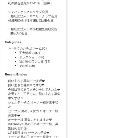
札保動セ登録第1241号 （訓練）
ジャパンケンネルクラブ会員
一般社団法人日本コリークラブ会員
AMERICAN KENNEL CLUB会員
一般社団法人日本小動物繁殖研究所
（Bio Art)会員
Categories
全てのカテゴリー
(165)
子犬情報
(107)
ドッグショー
(26)
我が家のワンコ達
(14)
その他
(18)
Recent Entries
飼い主さま募集中です🌈❤️
飼い主さま募集中です😊❣️
今日は狂犬病ワクチンをしてきたよ❤️
次男くん、三男くん、飼い主さま募集
中です🥰🎉
シェルティ子犬 オーナー様募集中🥰
🎉
セーブル 男の子&女の子 オーナー様
募集中❤️
オーナー様 募集いたします🎉💖
めいbaby's 男の子のオーナー様、募
集始めます😘
1月8日生まれ セーブル子犬❤️
トライの男の子 オーナー様決まりま