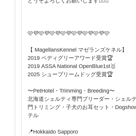
どうぞよろしくお願いします🙇🏻‍♀️
🩷💜🩷💜🩷💜🩷💜🩷💜🩷💜🩷💜🩷
【 MagellansKennel マゼランズケネル】
2019 ペディグリーアワード受賞🏆
2019 ASSA National OpenBlue1st🥇
2025 シュープリームドッグ受賞🏆
〜PetHotel・Trimming・Breeding〜
北海道シェルティ専門ブリーダー・シェル
門トリミング・子犬のお耳セット・Dogsh
テル
📍Hokkaido Sapporo