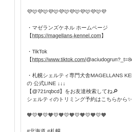
💜🩷💜🩷💜🩷💜🩷💜🩷💜🩷💜🩷💜
・マゼランズケネル ホームページ
【
https://magellans-kennel.com
】
・TikTok
【
https://www.tiktok.com/
@aciudogrun?_t=
・札幌シェルティ専門犬舎MAGELLANS K
の 公式LINE ↓↓↓
【@721rqbcd】をお友達検索してね🔎
シェルティのトリミング予約はこちらから✨
🧡💛🧡💛🧡💛🧡💛🧡💛🧡💛🧡💛🧡
#北海道 #札幌