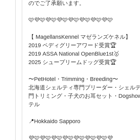
のでご了承願います。
🩷💜🩷💜🩷💜🩷💜🩷💜🩷💜🩷💜🩷
【 MagellansKennel マゼランズケネル】
2019 ペディグリーアワード受賞🏆
2019 ASSA National OpenBlue1st🥇
2025 シュープリームドッグ受賞🏆
〜PetHotel・Trimming・Breeding〜
北海道シェルティ専門ブリーダー・シェル
門トリミング・子犬のお耳セット・Dogsh
テル
📍Hokkaido Sapporo
💜🩷💜🩷💜🩷💜🩷💜🩷💜🩷💜🩷💜