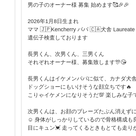
男の子のオーナー様 募集 始めます🥰🎉🎉
2026年1月8日生まれ
ママ 🇯🇵Kencherry パパ 🇨🇦犬舎 Laureate
遺伝子検査しております
長男くん、次男くん、三男くん
それぞれオーナー様、募集致します🎊😘
長男くんはイケメンパパに似て、カナダ犬
ドッグショーにもいけそうな顔立ちです🔥
こりゃイケメンになりそうだ💯 楽しみな子で
次男くんは、お顔のブレーズたぶん消えず
☺️ 身体がしっかりしているので骨格構成も良
目にキュン💓 走ってくるときもとても走り