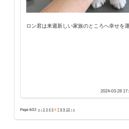
ロン君は来週新しい家族のところへ幸せを運んで
2024-03-28 17:
Page 6/22:
«
‹
2
3
4
5
6
7
8
9
10
›
»