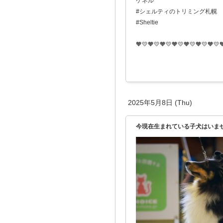
ケネル
#シェルティのトリミング札幌
#Sheltie
🧡💛🧡💛🧡💛🧡💛🧡💛🧡💛🧡💛
2025年5月8日 (Thu)
今現在生まれている子犬はいません🙇