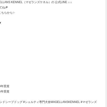
ANS KENNEL（マゼランズケネル）の 公式LINE ↓↓↓
てね🔎
こちらから✨

9年受賞
5年受賞
ドシープドッグ #シェルティ専門犬舎MAGELLANSKENNEL #マゼランズ