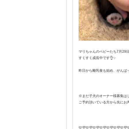
マリちゃんのベビーたち7月29日生
すくすく成長中です👌✨
昨日から離乳食も始め、がんばっ
※まだ子犬のオーナー様募集は
ご予約頂いている方から先にお
🩷💜🩷💜🩷💜🩷💜🩷💜🩷💜🩷💜