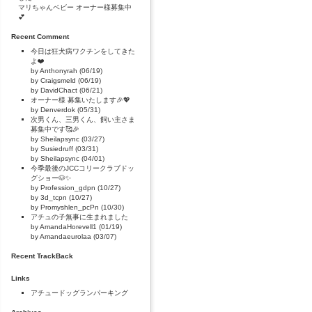
マリちゃんベビー オーナー様募集中
💕
Recent Comment
今日は狂犬病ワクチンをしてきた
よ❤️
by Anthonyrah (06/19)
by Craigsmeld (06/19)
by DavidChact (06/21)
オーナー様 募集いたします🎉💖
by Denverdok (05/31)
次男くん、三男くん、飼い主さま
募集中です🥰🎉
by Sheilapsync (03/27)
by Susiedruff (03/31)
by Sheilapsync (04/01)
今季最後のJCCコリークラブドッ
グショー🐶✨
by Profession_gdpn (10/27)
by 3d_tcpn (10/27)
by Promyshlen_pcPn (10/30)
アチュの子無事に生まれました
by AmandaHorevell1 (01/19)
by Amandaeurolaa (03/07)
Recent TrackBack
Links
アチュードッグランパーキング