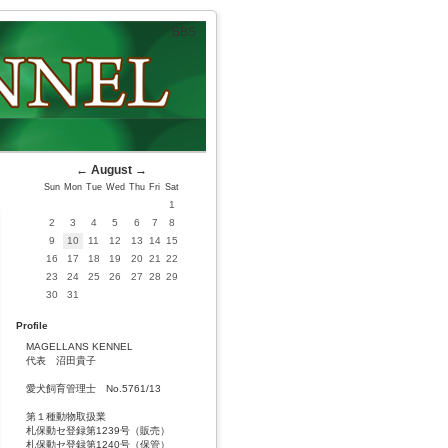
BBS
←
August
→
Sun
Mon
Tue
Wed
Thu
Fri
Sat
1
2
3
4
5
6
7
8
9
10
11
12
13
14
15
16
17
18
19
20
21
22
23
24
25
26
27
28
29
30
31
Profile
MAGELLANS KENNEL
代表 沼田貴子
愛犬飼育管理士 No.5761/13
第１種動物取扱業
札保動セ登録第1239号（販売）
札保動セ登録第1240号（保管）