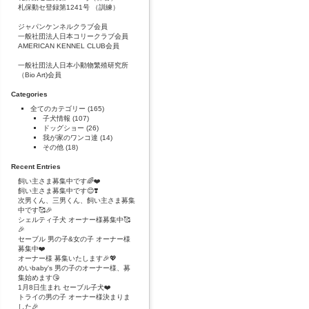
札保動セ登録第1241号 （訓練）
ジャパンケンネルクラブ会員
一般社団法人日本コリークラブ会員
AMERICAN KENNEL CLUB会員
一般社団法人日本小動物繁殖研究所
（Bio Art)会員
Categories
全てのカテゴリー
(165)
子犬情報
(107)
ドッグショー
(26)
我が家のワンコ達
(14)
その他
(18)
Recent Entries
飼い主さま募集中です🌈❤️
飼い主さま募集中です😊❣️
次男くん、三男くん、飼い主さま募集
中です🥰🎉
シェルティ子犬 オーナー様募集中🥰
🎉
セーブル 男の子&女の子 オーナー様
募集中❤️
オーナー様 募集いたします🎉💖
めいbaby's 男の子のオーナー様、募
集始めます😘
1月8日生まれ セーブル子犬❤️
トライの男の子 オーナー様決まりま
した🎉