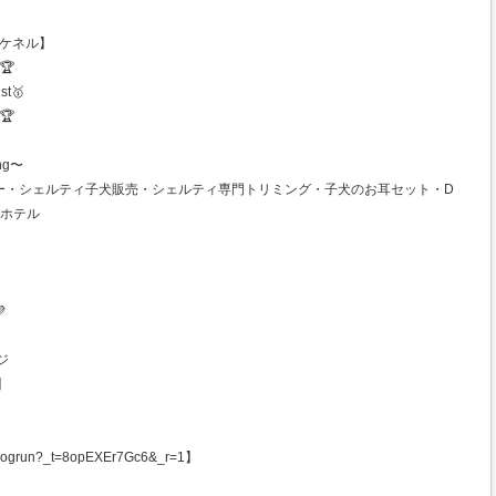
ンズケネル】
🏆
st🥇
🏆
ng〜
ー・シェルティ子犬販売・シェルティ専門トリミング・子犬のお耳セット・D
トホテル

ジ
】
ogrun?_t=8opEXEr7Gc6&_r=1】