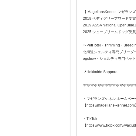
【 MagellansKennel マゼラ
2019 ペディグリーアワード受賞
2019 ASSA National OpenBlue1
2025 シュープリームドッグ受賞
〜PetHotel・Trimming・Breedi
北海道シェルティ専門ブリーダ
ogshow・シェルティ専門ペッ
📍Hokkaido Sapporo
💜🩷💜🩷💜🩷💜🩷💜🩷💜🩷💜🩷
・マゼランズケネル ホームペー
【
https://magellans-kennel.com
・TikTok
【
https://www.tiktok.com/
@aciud