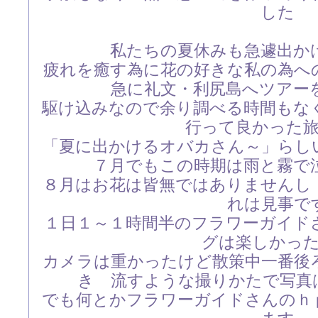
した
私たちの夏休みも急遽出か
疲れを癒す為に花の好きな私の為へ
急に礼文・利尻島へツアー
駆け込みなので余り調べる時間もな
行って良かった
「夏に出かけるオバカさん～」らし
７月でもこの時期は雨と霧で
８月はお花は皆無ではありませんし
れは見事で
１日１～１時間半のフラワーガイド
グは楽しかっ
カメラは重かったけど散策中一番後
き 流すような撮りかたで写真は
でも何とかフラワーガイドさんのｈ