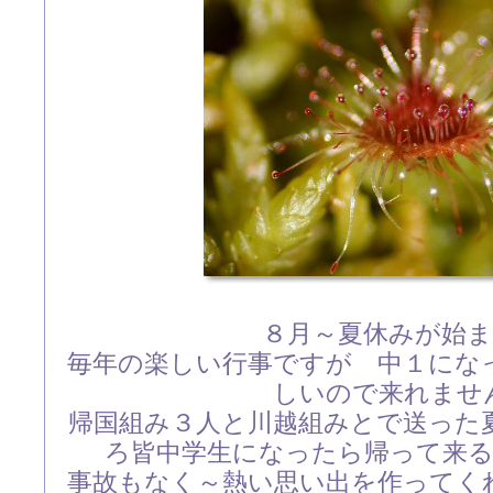
８月～夏休みが始
毎年の楽しい行事ですが 中１にな
しいので来れませ
帰国組み３人と川越組みとで送った
ろ皆中学生になったら帰って来
事故もなく～熱い思い出を作ってく