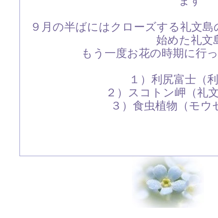
ます
９月の半ばにはクローズする礼文島
始めた礼文
もう一度お花の時期に行
１）利尻富士（
２）スコトン岬（礼
３）食虫植物（モウ