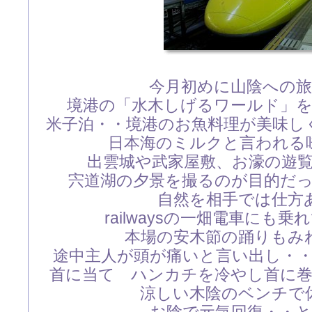
今月初めに山陰への
境港の「水木しげるワールド」
米子泊・・境港のお魚料理が美味し
日本海のミルクと言われる
出雲城や武家屋敷、お濠の遊
宍道湖の夕景を撮るのが目的だ
自然を相手では仕方
railwaysの一畑電車にも
本場の安木節の踊りもみ
途中主人が頭が痛いと言い出し・
首に当て ハンカチを冷やし首に
涼しい木陰のベンチで