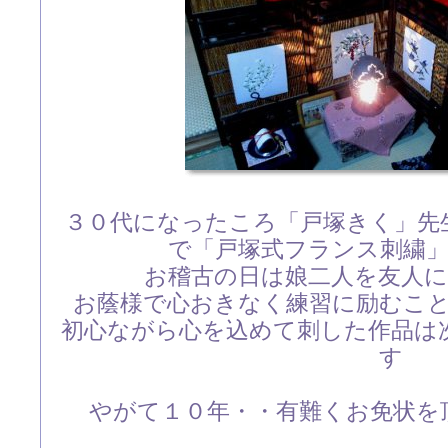
３０代になったころ「戸塚きく」先
で「戸塚式フランス刺繍
お稽古の日は娘二人を友人
お蔭様で心おきなく練習に励むこ
初心ながら心を込めて刺した作品は
す
やがて１０年・・有難くお免状を頂