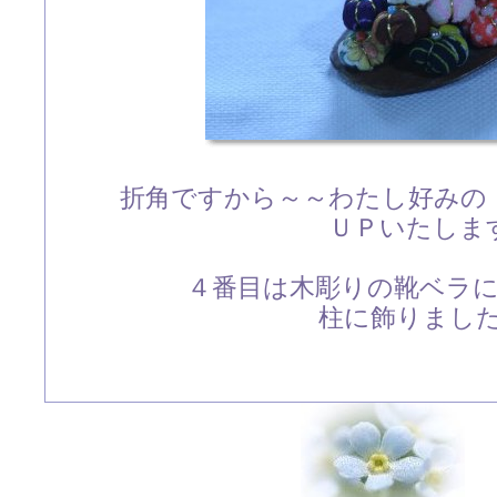
折角ですから～～わたし好みの
ＵＰいたしま
４番目は木彫りの靴ベラ
柱に飾りました(