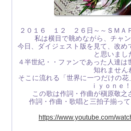
２０１６ １２ ２６日～～ＳＭＡ
私は横目で眺めながら、チャ
今日、ダイジェスト版を見て、改め
と思いまし
４半世紀・・ファンであった人達は
知れません
そこに流れる「世界に一つだけの花
ｉｙｏｎｅ
この歌は作詞・作曲が槇原敬之
作詞・作曲・歌唱と三拍子揃っ
https://www.youtube.com/wa