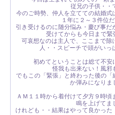
従兄の子供・・
今のご時勢、仲人を立てての結婚式
１年に２～３件位
引き受けるのに随分悩み・慶び事だ
受けてからも今日まで緊
可哀想なのは主人で、ここまで除
人・・スピーチで頭がいっ
初めてということは総て不安
怪我も出来ない！風邪
でもこの「緊張」と終わった後の「
か弾みになりま
ＡＭ１１時から着付けて夕方９時頃
鳴を上げてま
けれども・・結果はやって良かった