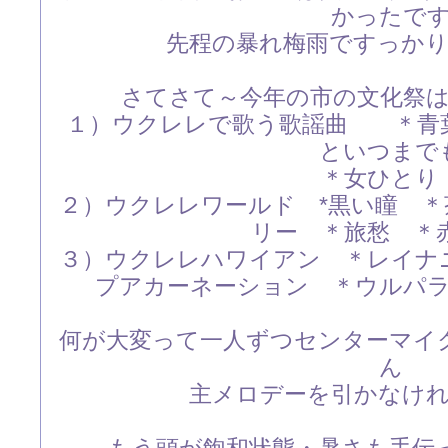
かったで
先程の暴れ梅雨ですっか
さてさて～今年の市の文化祭
１）ウクレレで歌う歌謡曲 ＊青
といつまで
＊女ひと
２）ウクレレワールド *黒い瞳 
リー ＊旅愁 ＊
３）ウクレレハワイアン ＊レイナ
プアカーネーション ＊ウルパ
何が大変って一人ずつセンターマイ
ん
主メロデーを引かなけ