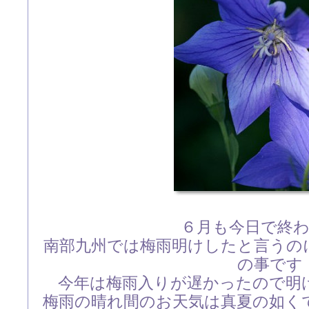
６月も今日で終
南部九州では梅雨明けしたと言うの
の事です
今年は梅雨入りが遅かったので明
梅雨の晴れ間のお天気は真夏の如く