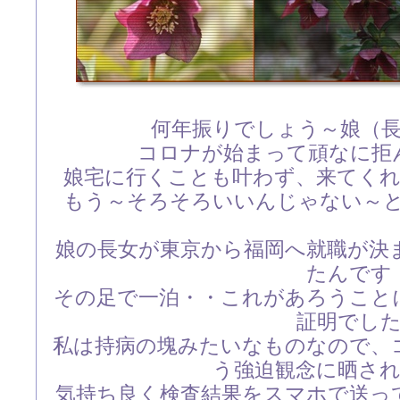
何年振りでしょう～娘（
コロナが始まって頑なに拒
娘宅に行くことも叶わず、来てく
もう～そろそろいいんじゃない～
娘の長女が東京から福岡へ就職が決
たんです
その足で一泊・・これがあろうこと
証明でし
私は持病の塊みたいなものなので、
う強迫観念に晒さ
気持ち良く検査結果をスマホで送っ