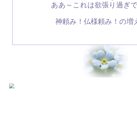
ああ～これは欲張り過ぎ
神頼み！仏様頼み！の増