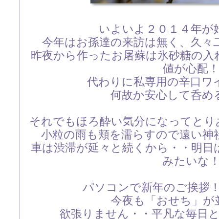
いよいよ２０１４年が
今年はお孫達の来訪は無く、久々
昨夜から作ったお屠蘇は氷砂糖の入
値が心配
代わりに私専用の辛口ワ
何故か安心して呑め
それでもほろ酔い気分になってとり
小粒の雨も頬を濡らすので遠い神
車は渋滞が延々と続くから・・明日
みたいな
パソコンで新年のご挨拶
今夜も「おせち」が
欲張りません・・平凡な毎日