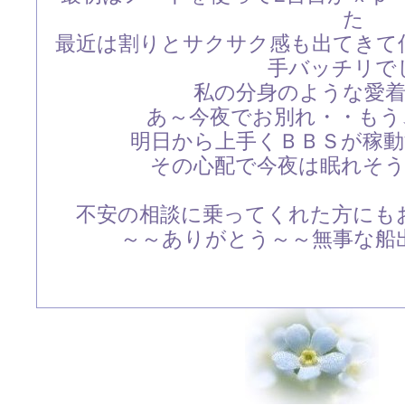
た
最近は割りとサクサク感も出てきて
手バッチリで
私の分身のような愛
あ～今夜でお別れ・・もう
明日から上手くＢＢＳが稼
その心配で今夜は眠れそ
不安の相談に乗ってくれた方にも
～～ありがとう～～無事な船