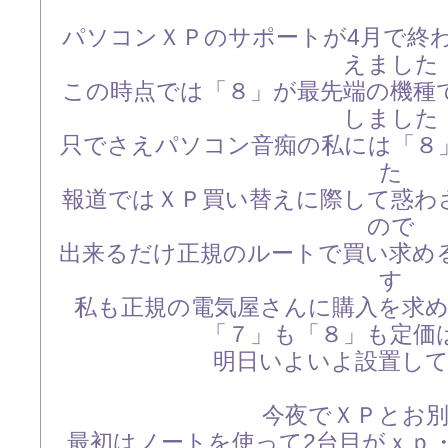
パソコンＸＰのサポートが4月で終わ
えました
この時点では「８」が最先端の機種
しました
只でさえパソコン音痴の私には「８
た
報道ではＸＰ買い替えに際して惑わ
ので
出来るだけ正規のルートで買い求め
す
私も正規の電気屋さんに購入を求
「７」も「８」も定価
明日いよいよ設置し
今夜でＸＰとお
最初はノートを使って2台目がｘｐ