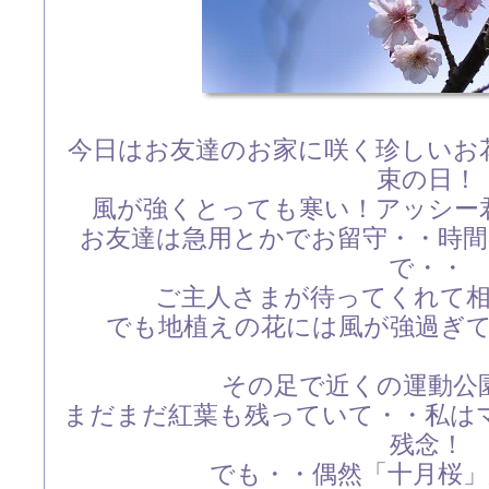
今日はお友達のお家に咲く珍しいお
束の日！
風が強くとっても寒い！アッシー
お友達は急用とかでお留守・・時
で・・
ご主人さまが待ってくれて
でも地植えの花には風が強過ぎ
その足で近くの運動公
まだまだ紅葉も残っていて・・私は
残念！
でも・・偶然「十月桜