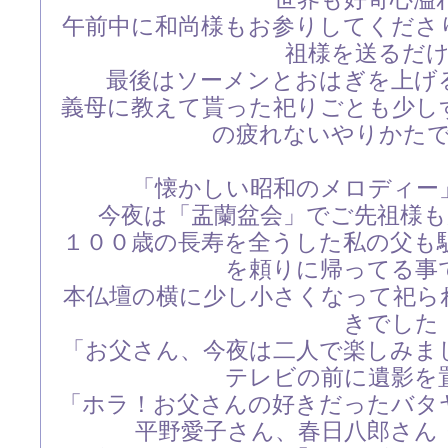
午前中に和尚様もお参りしてくださ
祖様を送るだ
最後はソーメンとおはぎを上げ
義母に教えて貰った祀りごとも少し
の疲れないやりかた
「懐かしい昭和のメロディー
今夜は「盂蘭盆会」でご先祖様
１００歳の長寿を全うした私の父も
を頼りに帰ってる事
本仏壇の横に少し小さくなって祀ら
きでした
「お父さん、今夜は二人で楽しみま
テレビの前に遺影を
「ホラ！お父さんの好きだったバタ
平野愛子さん、春日八郎さん