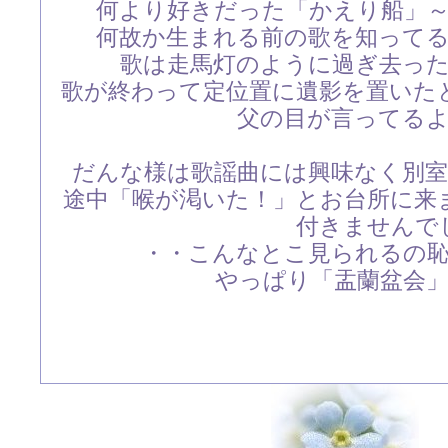
何より好きだった「かえり船」
何故か生まれる前の歌を知って
歌は走馬灯のように過ぎ去っ
歌が終わって定位置に遺影を置いた
父の目が言ってる
だんな様は歌謡曲には興味なく別
途中「喉が渇いた！」とお台所に来
付きませんで
・・こんなとこ見られるの
やっぱり「盂蘭盆会