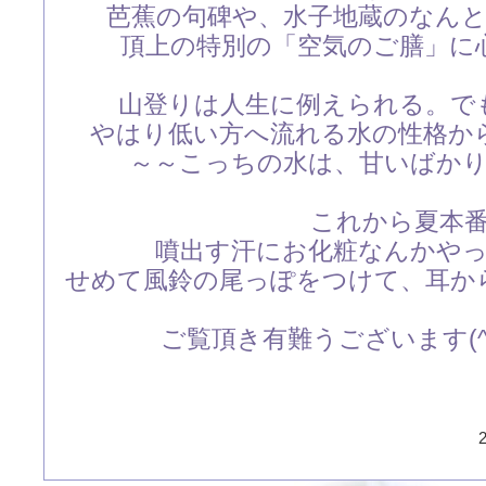
芭蕉の句碑や、水子地蔵のなん
頂上の特別の「空気のご膳」に
山登りは人生に例えられる。で
やはり低い方へ流れる水の性格か
～～こっちの水は、甘いばか
これから夏本
噴出す汗にお化粧なんかや
せめて風鈴の尾っぽをつけて、耳か
ご覧頂き有難うございます(
2