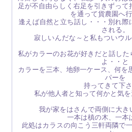
足が不自由らしく右足を引きずって
を通って貨農園へ
逢えば自然と立ち話し・・・別れ際
される。
寂しいんだな～と私もついウルウル
私がカラーのお花が好きだと話した
よ・・と
カラーを三本、地卵一ケース、何を
パーを
持ってきて下
私が他人者と知って何かと気を遣っ
我が家をはさんで両側に大き
一本は槙の木、一本
此処はカラスの向こう三軒両隣で