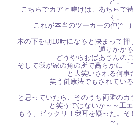
と。
こちらでカアと鳴けば、あちらで
く。
これが本当のツーカーの仲(^_-
木の下を朝10時になると決まって
通りかか
どうやらおばあさんのご
そして我が家の角の所で高らかに「
と大笑いされる何事
笑う健康法でもされてい
と思っていたら、そのうち両隣のカ
と笑うではないか～～工エｴｪ(
もう、ビックリ！我耳を疑った。そ
～。