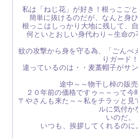
私は「ねじ花」が好き！根っこご
簡単に抜けるのだが、なんと身
根っこはしっかり大地に残して、
何といとおしい身代わり～生命の
蚊の攻撃から身を守る為、「ごんべ
りガード
違っているのは・・麦藁帽子がサ
途中～～物干し棹の販
２０年前の価格ですゥ～～って今
〒やさんも来た～～私をチラッと見
ルに気付か
いのだ。
いつも、挨拶してくれるのに