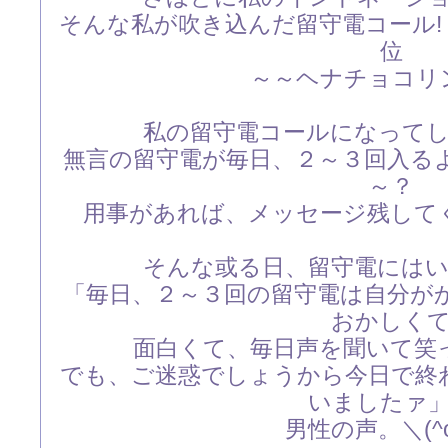
そんな私が吹き込んだ留守電コール
位
～～ヘナチョコリ
私の留守電コールになって
無言の留守電が毎日、２～３回入る
～？
用事があれば、メッセージ残して
そんな或る日、留守電には
「毎日、２～３回の留守電は自分が
おかしく
面白くて、毎日声を聞いて笑
でも、ご迷惑でしょうから今日で終
いましたァ
男性の声。＼(^o