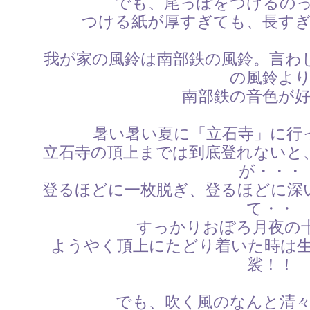
でも、尾っぽをつけるの
つける紙が厚すぎても、長す
我が家の風鈴は南部鉄の風鈴。言わ
の風鈴よ
南部鉄の音色が
暑い暑い夏に「立石寺」に行
立石寺の頂上までは到底登れないと
が・・・
登るほどに一枚脱ぎ、登るほどに深
て・・
すっかりおぼろ月夜の
ようやく頂上にたどり着いた時は
裟！！
でも、吹く風のなんと清