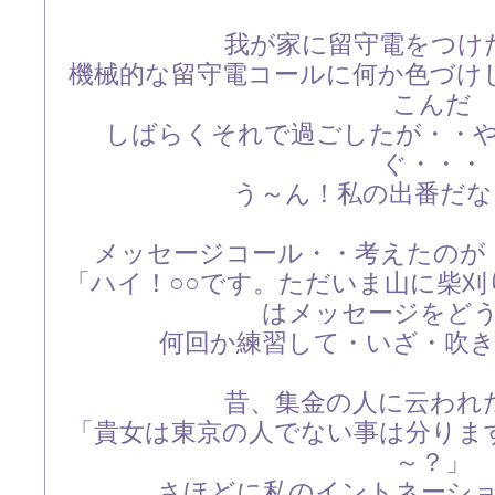
我が家に留守電をつけ
機械的な留守電コールに何か色づけ
こんだ
しばらくそれで過ごしたが・・
ぐ・・・
う～ん！私の出番だな～～
メッセージコール・・考えたのが
「ハイ！○○です。ただいま山に柴
はメッセージをど
何回か練習して・いざ・吹き込
昔、集金の人に云われ
「貴女は東京の人でない事は分りま
～？」
さほどに私のイントネーシ