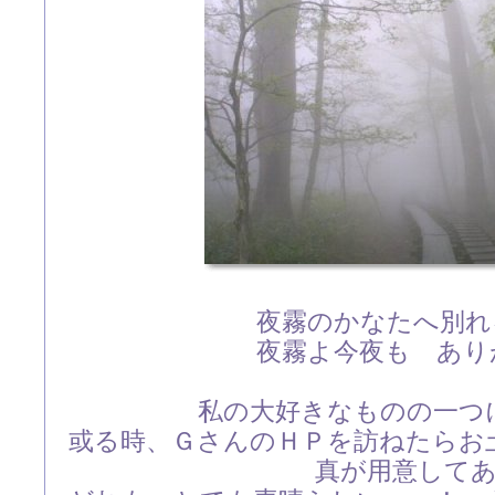
夜霧のかなたへ別れ
夜霧よ今夜も あり
私の大好きなものの一
或る時、ＧさんのＨＰを訪ねたらお
真が用意して