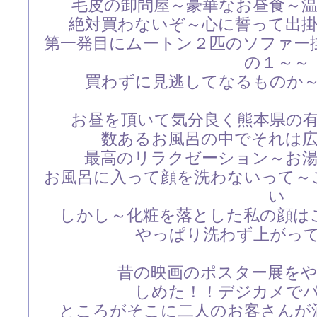
毛皮の卸問屋～豪華なお昼食～
絶対買わないぞ～心に誓って出
第一発目にムートン２匹のソファー
の１～～
買わずに見逃してなるものか
お昼を頂いて気分良く熊本県の
数あるお風呂の中でそれは
最高のリラクゼーション～お
お風呂に入って顔を洗わないって～
い
しかし～化粧を落とした私の顔は
やっぱり洗わず上がっ
昔の映画のポスター展を
しめた！！デジカメで
ところがそこに二人のお客さんが