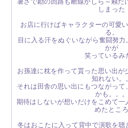
暑さで勘の回路も断線かしら～癪だ
しまった
お店に行けばキャラクターの可愛
る。
目に入る汗をぬぐいながら奮闘努力
かが
笑っているみ
お孫達に枕を作って貰った思い出が
知れない。
それは田舎の思い出にもつながって
かも。。
期待はしないが想いだけをこめて一
めたとこ
冬はおこたに入って背中で演歌を聴