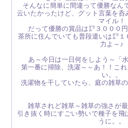
そんなに簡単に間違って優勝なんてあ
云いたかったけど、グット言葉を呑
マイル！
だって優勝の賞品は㌘３０００
茶所に住んでいても普段遣いは㌘１
力よ～♪
あ～今日は一日何をしよう～「
第一番に掃除、洗濯～～あ！！こ
い。。
洗濯物を干していたら、庭の雑草
雑草されど雑草～雑草の強さが
引き抜く時にすごい勢いで種子を飛
うに。。