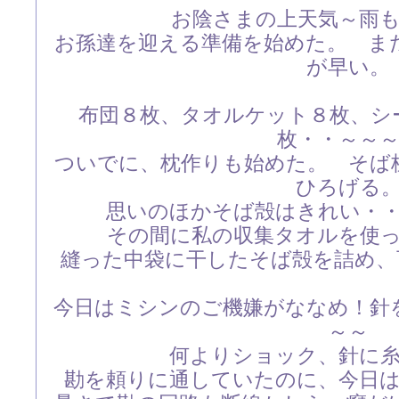
お陰さまの上天気～雨
お孫達を迎える準備を始めた。 ま
が早い。
布団８枚、タオルケット８枚、シ
枚・・～～
ついでに、枕作りも始めた。 そば
ひろげる
思いのほかそば殻はきれい・
その間に私の収集タオルを使
縫った中袋に干したそば殻を詰め、
今日はミシンのご機嫌がななめ！針
～～
何よりショック、針に
勘を頼りに通していたのに、今日