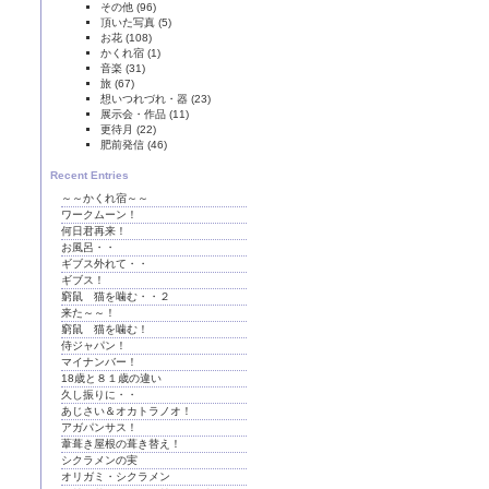
その他
(96)
頂いた写真
(5)
お花
(108)
かくれ宿
(1)
音楽
(31)
旅
(67)
想いつれづれ・器
(23)
展示会・作品
(11)
更待月
(22)
肥前発信
(46)
Recent Entries
～～かくれ宿～～
ワークムーン！
何日君再来！
お風呂・・
ギブス外れて・・
ギブス！
窮鼠 猫を噛む・・２
来た～～！
窮鼠 猫を噛む！
侍ジャパン！
マイナンバー！
18歳と８１歳の違い
久し振りに・・
あじさい＆オカトラノオ！
アガパンサス！
葦葺き屋根の葺き替え！
シクラメンの実
オリガミ・シクラメン