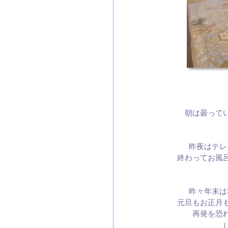
朝は曇って
昨夜はテレ
終わってお風
昨々年末は
元旦もお正月
再発を恐
（