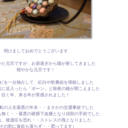
明けましておめでとうございます
いた元旦ですが、お昼過ぎから陽が射してきました
穏やかな元旦です！
ビを一台独占して、紅白や歌番組を堪能しました
呂に這入ったら「ボーン」と除夜の鐘が聞こえました
往く年、来る年が実感されました！
私の人生最悪の年末・・まさかの交通事故でした
も無く・・最悪の硬膜下血腫となり頭部の手術でした
れ、後遺症を恐れ・・ストレスの塊となりました
その割に食欲も落ちず・・肥ってます）