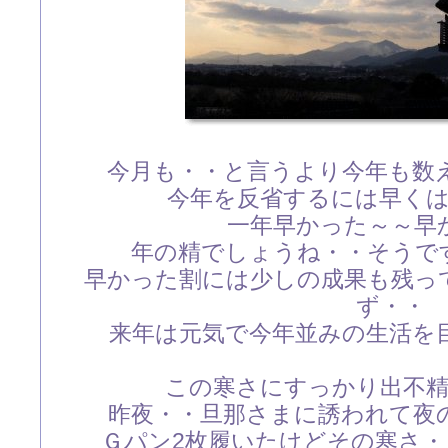
今月も・・と言うより今年も数
今年を反省するには早く
一年早かった～～早
年の精でしょうね・・そうで
早かった割には少しの成果も残っ
ず・・
来年は元気で今年並みの生活を
この寒さにすっかり出不
昨夜・・旦那さまに誘われて夜
Ｇパン2枚履いたけどその寒さ