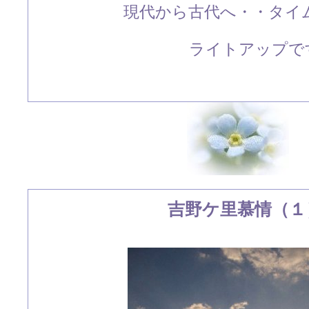
現代から古代へ・・タイ
ライトアップです
吉野ケ里慕情（１