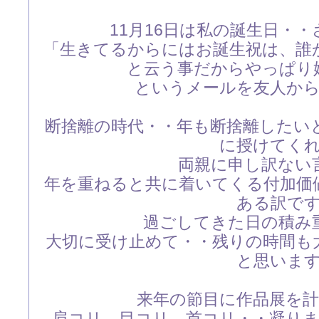
11月16日は私の誕生日・
「生きてるからにはお誕生祝は、誰
と云う事だからやっぱり
というメールを友人か
断捨離の時代・・年も断捨離したい
に授けてく
両親に申し訳ない
年を重ねると共に着いてくる付加価
ある訳で
過ごしてきた日の積み
大切に受け止めて・・残りの時間も
と思いま
来年の節目に作品展を
肩コリ、目コリ、首コリ・・凝り