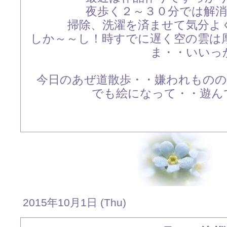
夜歩く２～３０分では解
掃除、洗濯を済ませて気分よ
しか～～し！時すでに遅く空の雲は
ま・・いいっ
今日のあぜ道散歩・・嫌われもの
でも絵になって・・遊んで
2015年10月1日 (Thu)