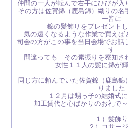
仲間の一人が転んで右手にひびが入
その方は佐賀錦（鹿島錦）織りの名
ー皆に
錦の髪飾りをプレゼント
気の遠くなるような作業で買えば
司会の方がこの事を当日会場でお話
す
間違っても その素振りを察知さ
女性１１人の髪に錦が
同じ方に頼んでいた佐賀錦（鹿島錦
りました
１２月は甥っ子の結婚式
加工賃代と心ばかりのお礼で
１）髪飾
２）コサー