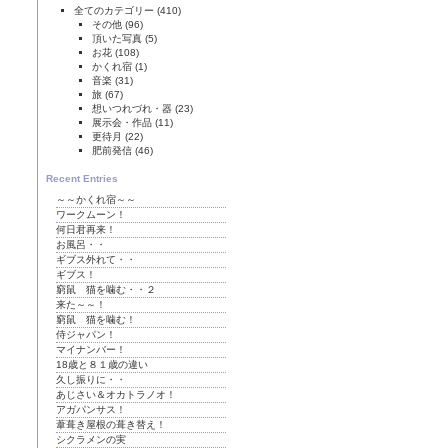
全てのカテゴリー
(410)
その他
(96)
頂いた写真
(5)
お花
(108)
かくれ宿
(1)
音楽
(31)
旅
(67)
想いつれづれ・器
(23)
展示会・作品
(11)
更待月
(22)
肥前発信
(46)
Recent Entries
～～かくれ宿～～
ワークムーン！
何日君再来！
お風呂・・
ギブス外れて・・
ギブス！
窮鼠 猫を噛む・・２
来た～～！
窮鼠 猫を噛む！
侍ジャパン！
マイナンバー！
18歳と８１歳の違い
久し振りに・・
あじさい＆オカトラノオ！
アガパンサス！
葦葺き屋根の葺き替え！
シクラメンの実