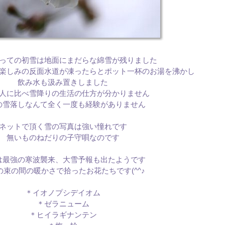
っての初雪は地面にまだらな綿雪が残りました
楽しみの反面水道が凍ったらとポット一杯のお湯を沸かし
飲み水も汲み置きしました
人に比べ雪降りの生活の仕方が分かりません
の雪落しなんて全く一度も経験がありません
ネットで頂く雪の写真は強い憧れです
無いものねだりの子守唄なのです
は最強の寒波襲来、大雪予報も出たようです
の束の間の暖かさで拾ったお花たちです(^^♪
＊イオノプシデイオム
＊ゼラニューム
＊ヒイラギナンテン