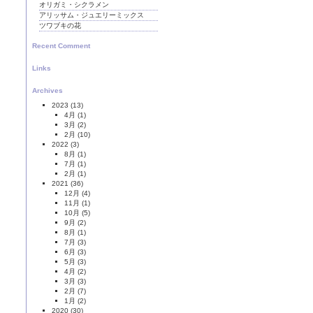
オリガミ・シクラメン
アリッサム・ジュエリーミックス
ツワブキの花
Recent Comment
Links
Archives
2023
(13)
4月
(1)
3月
(2)
2月
(10)
2022
(3)
8月
(1)
7月
(1)
2月
(1)
2021
(36)
12月
(4)
11月
(1)
10月
(5)
9月
(2)
8月
(1)
7月
(3)
6月
(3)
5月
(3)
4月
(2)
3月
(3)
2月
(7)
1月
(2)
2020
(30)