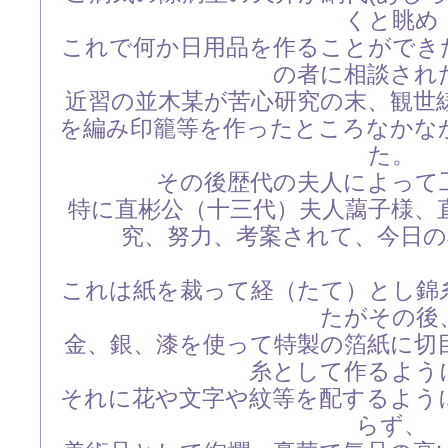
くと眺め
これで何か日用品を作ることができ
の者に相談され
近習の並木某が苦心研究の末、観世
を編み印籠等を作ったところなかな
た。
その後歴代の夫人によって
特に直彬公（十三代）夫人藹子様、
究、努力、考案されて、今日
これは紙を裁って経（たて）とし錦
たがその後
金、銀、漆を使って特製の箔紙に切
糸として作るよう
それに花や文字や紋等を配するよう
らず、