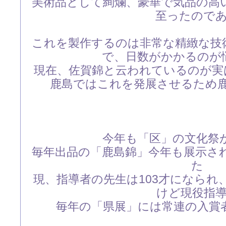
美術品として絢爛、豪華で気品の高
至ったので
これを製作するのは非常な精緻な技
で、日数がかかるのが
現在、佐賀錦と云われているのが実
鹿島ではこれを発展させるため鹿
今年も「区」の文化祭
毎年出品の「鹿島錦」今年も展示さ
た
現、指導者の先生は103才になられ
けど現役指
毎年の「県展」には常連の入賞