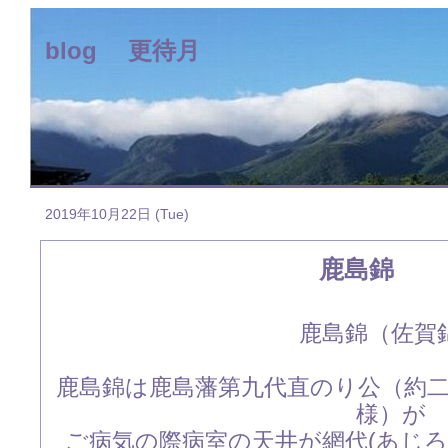
blog 更待月
2019年10月22日 (Tue)
鹿島錦
鹿島錦（佐賀
鹿島錦は鹿島藩第九代直のり公（約
様）が
ご病気の際病室の天井が網代(あじろ