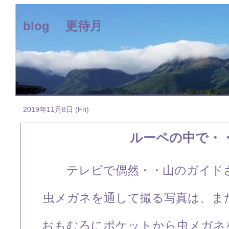
blog 更待月
2019年11月8日 (Fri)
ルーペの中で・
テレビで偶然・・山のガイド
虫メガネを通して撮る写真は、ま
おもむろにポケットから虫メガネ