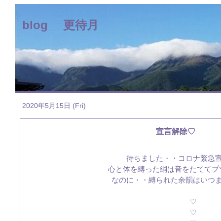
blog 更待月
2020年5月15日 (Fri)
宣言解除♡
待ちました・・コロナ緊急
心と体を縛った綱は音をたててプ
なのに・・縛られた余韻はいつ
♡
♡