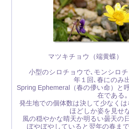
マツキチョウ（端黄蝶）
小型のシロチョウで､モンシロ
年１回､春にのみ
Spring Ephemeral（春の儚い
在である｡
発生地での個体数は決して少なくは
ほどしか姿を見せ
風の穏やかな晴天か明るい曇天の
ぼやぼやしていると翌年の春ま