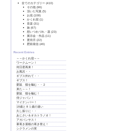
全てのカテゴリー
(410)
その他
(96)
頂いた写真
(5)
お花
(108)
かくれ宿
(1)
音楽
(31)
旅
(67)
想いつれづれ・器
(23)
展示会・作品
(11)
更待月
(22)
肥前発信
(46)
Recent Entries
～～かくれ宿～～
ワークムーン！
何日君再来！
お風呂・・
ギブス外れて・・
ギブス！
窮鼠 猫を噛む・・２
来た～～！
窮鼠 猫を噛む！
侍ジャパン！
マイナンバー！
18歳と８１歳の違い
久し振りに・・
あじさい＆オカトラノオ！
アガパンサス！
葦葺き屋根の葺き替え！
シクラメンの実