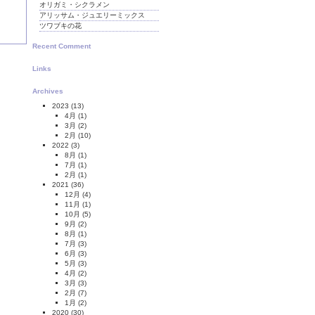
オリガミ・シクラメン
アリッサム・ジュエリーミックス
ツワブキの花
Recent Comment
Links
Archives
2023
(13)
4月
(1)
3月
(2)
2月
(10)
2022
(3)
8月
(1)
7月
(1)
2月
(1)
2021
(36)
12月
(4)
11月
(1)
10月
(5)
9月
(2)
8月
(1)
7月
(3)
6月
(3)
5月
(3)
4月
(2)
3月
(3)
2月
(7)
1月
(2)
2020
(30)