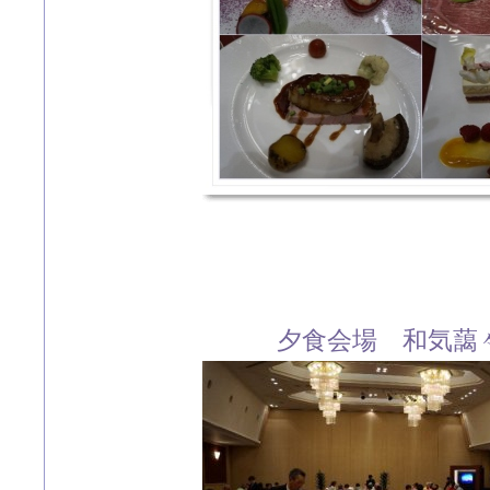
夕食会場 和気藹