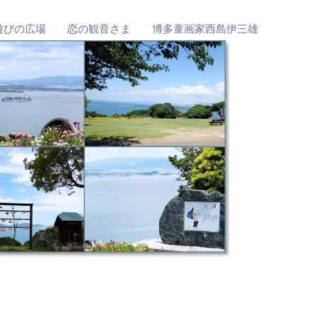
遊びの広場 恋の観音さま 博多童画家西島伊三雄