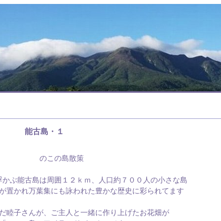
能古島・１
のこの島散策
浮かぶ能古島は周囲１２ｋｍ、人口約７００人の小さな島
が置かれ万葉集にも詠われた豊かな歴史に彩られてます
だ睦子さんが、ご主人と一緒に作り上げたお花畑が