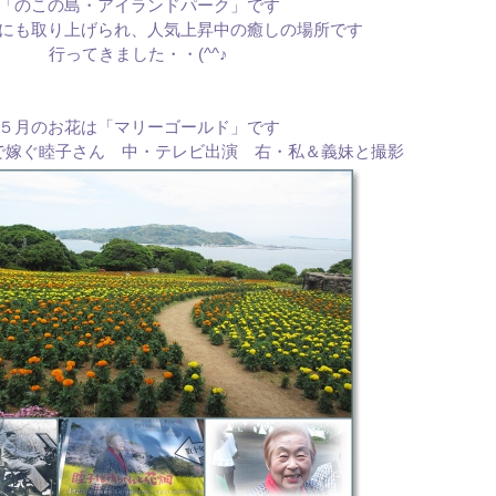
「のこの島・アイランドパーク」です
にも取り上げられ、人気上昇中の癒しの場所です
行ってきました・・(^^♪
５月のお花は「マリーゴールド」です
で嫁ぐ睦子さん 中・テレビ出演 右・私＆義妹と撮影