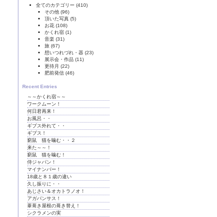
全てのカテゴリー
(410)
その他
(96)
頂いた写真
(5)
お花
(108)
かくれ宿
(1)
音楽
(31)
旅
(67)
想いつれづれ・器
(23)
展示会・作品
(11)
更待月
(22)
肥前発信
(46)
Recent Entries
～～かくれ宿～～
ワークムーン！
何日君再来！
お風呂・・
ギブス外れて・・
ギブス！
窮鼠 猫を噛む・・２
来た～～！
窮鼠 猫を噛む！
侍ジャパン！
マイナンバー！
18歳と８１歳の違い
久し振りに・・
あじさい＆オカトラノオ！
アガパンサス！
葦葺き屋根の葺き替え！
シクラメンの実