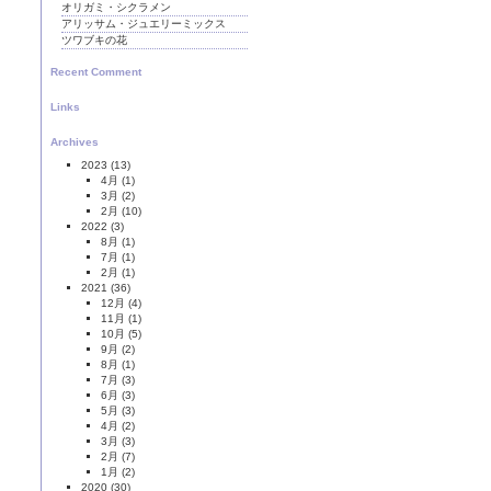
オリガミ・シクラメン
アリッサム・ジュエリーミックス
ツワブキの花
Recent Comment
Links
Archives
2023
(13)
4月
(1)
3月
(2)
2月
(10)
2022
(3)
8月
(1)
7月
(1)
2月
(1)
2021
(36)
12月
(4)
11月
(1)
10月
(5)
9月
(2)
8月
(1)
7月
(3)
6月
(3)
5月
(3)
4月
(2)
3月
(3)
2月
(7)
1月
(2)
2020
(30)