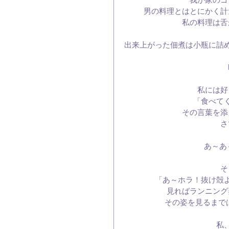
男の料理とはとにかく計
私の料理は舌
出来上がった佃煮は小瓶に詰
私には好
「食べて
その言葉を添
さ
あ～あ
そ
「あ～ホラ！抜け殻
見ればランニング
その姿を見るまでは
私