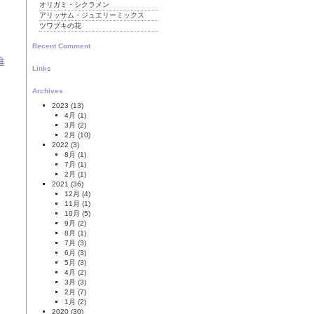
オリガミ・シクラメン
アリッサム・ジュエリーミックス
ツワブキの花
Recent Comment
維
Links
Archives
2023
(13)
4月
(1)
3月
(2)
2月
(10)
2022
(3)
8月
(1)
7月
(1)
2月
(1)
2021
(36)
12月
(4)
11月
(1)
10月
(5)
9月
(2)
8月
(1)
7月
(3)
6月
(3)
5月
(3)
4月
(2)
3月
(3)
2月
(7)
1月
(2)
2020
(30)