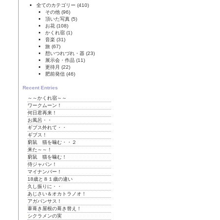
全てのカテゴリー
(410)
その他
(96)
頂いた写真
(5)
お花
(108)
かくれ宿
(1)
音楽
(31)
旅
(67)
想いつれづれ・器
(23)
展示会・作品
(11)
更待月
(22)
肥前発信
(46)
Recent Entries
～～かくれ宿～～
ワークムーン！
何日君再来！
お風呂・・
ギブス外れて・・
ギブス！
窮鼠 猫を噛む・・２
来た～～！
窮鼠 猫を噛む！
侍ジャパン！
マイナンバー！
18歳と８１歳の違い
久し振りに・・
あじさい＆オカトラノオ！
アガパンサス！
葦葺き屋根の葺き替え！
シクラメンの実