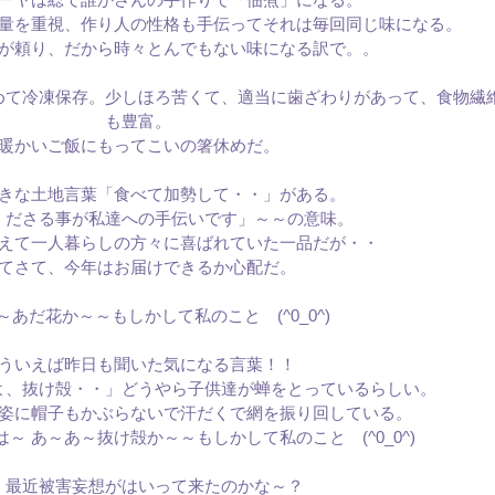
量を重視、作り人の性格も手伝ってそれは毎回同じ味になる。
が頼り、だから時々とんでもない味になる訳で。。
めて冷凍保存。少しほろ苦くて、適当に歯ざわりがあって、食物繊
も豊富。
暖かいご飯にもってこいの箸休めだ。
きな土地言葉「食べて加勢して・・」がある。
くださる事が私達への手伝いです」～～の意味。
えて一人暮らしの方々に喜ばれていた一品だが・・
てさて、今年はお届けできるか心配だ。
～あだ花か～～もしかして私のこと (^0_0^)
ういえば昨日も聞いた気になる言葉！！
よ、抜け殻・・」どうやら子供達が蝉をとっているらしい。
姿に帽子もかぶらないで汗だくで網を振り回している。
～ あ～あ～抜け殻か～～もしかして私のこと (^0_0^)
、最近被害妄想がはいって来たのかな～？