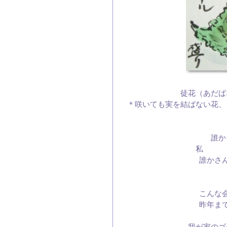
徒花（あだば
＊咲いても実を結ばない花
誰か
私 「
誰かさ
こんな
昨年ま
我が家のゴ