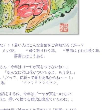
な）！！若い人はこんな言葉をご存知だろうか～？
、 むだ花。 ＊儚く散り行く花。 ＊季節はずれに咲く花。
辞書にはこうある。
さん「今年はゴーヤが実をつけないね～」
あんなに沢山花がついてるよ。もう少し」
ん「だって、徒花って事もあるからね～～！」
私 「？？？？？？？？？」
会話をする位、今年はゴーヤが実をつけない。
では、掃いて捨てる程沢山出来ていたのに。。
ーヤは総て誰かさんの手作りで「佃煮」になる。