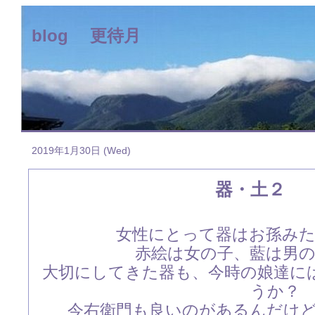
blog 更待月
2019年1月30日 (Wed)
器・土２
女性にとって器はお孫み
赤絵は女の子、藍は男
大切にしてきた器も、今時の娘達に
うか？
今右衛門も良いのがあるんだけ