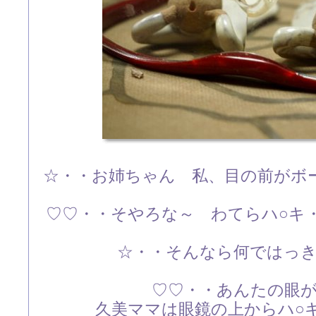
☆・・お姉ちゃん 私、目の前がボ
♡♡・・そやろな～ わてらハ○キ
☆・・そんなら何ではっ
♡♡・・あんたの眼
久美ママは眼鏡の上からハ○キ