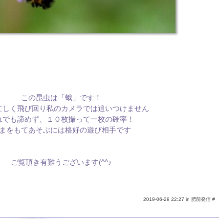
この昆虫は「蛾」です！
忙しく飛び回り私のカメラでは追いつけません
れでも諦めず、１０枚撮って一枚の確率！
まをもてあそぶには格好の遊び相手です
ご覧頂き有難うございます(^^♪
2019-06-29 22:27 in
肥前発信
#