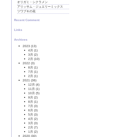
オリガミ・シクラメン
アリッサム・ジュエリーミックス
ツワブキの花
Recent Comment
Links
Archives
2023
(13)
4月
(1)
3月
(2)
2月
(10)
2022
(3)
8月
(1)
7月
(1)
2月
(1)
2021
(36)
12月
(4)
11月
(1)
10月
(5)
9月
(2)
8月
(1)
7月
(3)
6月
(3)
5月
(3)
4月
(2)
3月
(3)
2月
(7)
1月
(2)
2020
(30)