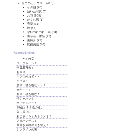
全てのカテゴリー
(410)
その他
(96)
頂いた写真
(5)
お花
(108)
かくれ宿
(1)
音楽
(31)
旅
(67)
想いつれづれ・器
(23)
展示会・作品
(11)
更待月
(22)
肥前発信
(46)
Recent Entries
～～かくれ宿～～
ワークムーン！
何日君再来！
お風呂・・
ギブス外れて・・
ギブス！
窮鼠 猫を噛む・・２
来た～～！
窮鼠 猫を噛む！
侍ジャパン！
マイナンバー！
18歳と８１歳の違い
久し振りに・・
あじさい＆オカトラノオ！
アガパンサス！
葦葺き屋根の葺き替え！
シクラメンの実