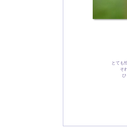
とても
そ
ひ