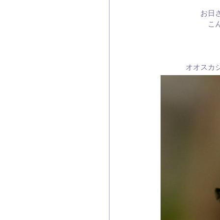
お日
こ
オオスカ