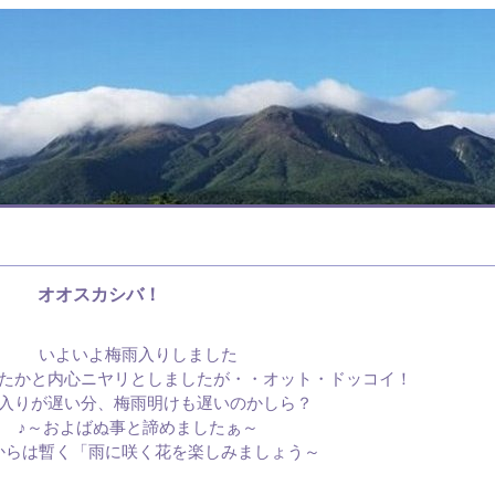
オオスカシバ！
いよいよ梅雨入りしました
たかと内心ニヤリとしましたが・・オット・ドッコイ！
入りが遅い分、梅雨明けも遅いのかしら？
♪～およばぬ事と諦めましたぁ～
からは暫く「雨に咲く花を楽しみましょう～