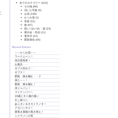
全てのカテゴリー
(410)
その他
(96)
頂いた写真
(5)
に
お花
(108)
かくれ宿
(1)
音楽
(31)
旅
(67)
想いつれづれ・器
(23)
展示会・作品
(11)
更待月
(22)
肥前発信
(46)
Recent Entries
～～かくれ宿～～
ワークムーン！
。
何日君再来！
お風呂・・
ギブス外れて・・
ギブス！
窮鼠 猫を噛む・・２
来た～～！
窮鼠 猫を噛む！
侍ジャパン！
マイナンバー！
18歳と８１歳の違い
久し振りに・・
あじさい＆オカトラノオ！
アガパンサス！
葦葺き屋根の葺き替え！
シクラメンの実