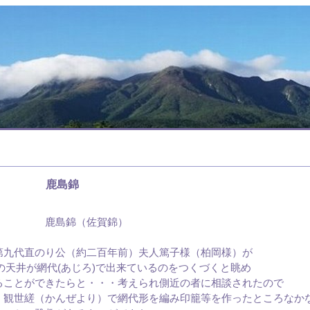
鹿島錦
鹿島錦（佐賀錦）
第九代直のり公（約二百年前）夫人篤子様（柏岡様）が
の天井が網代(あじろ)で出来ているのをつくづくと眺め
ることができたらと・・・考えられ側近の者に相談されたので
、観世縒（かんぜより）で網代形を編み印籠等を作ったところなか