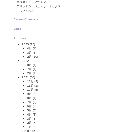
オリガミ・シクラメン
アリッサム・ジュエリーミックス
ツワブキの花
Recent Comment
Links
Archives
2023
(13)
4月
(1)
3月
(2)
2月
(10)
2022
(3)
8月
(1)
7月
(1)
2月
(1)
2021
(36)
12月
(4)
11月
(1)
10月
(5)
9月
(2)
8月
(1)
7月
(3)
6月
(3)
5月
(3)
4月
(2)
3月
(3)
2月
(7)
1月
(2)
2020
(30)