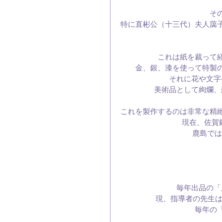
そ
特に直彬公（十三代）夫人藹
これは紙を裁って
金、銀、漆を使って特製
それに花や文字
美術品として絢爛、
これを製作するのは非常な精
現在、佐賀
鹿島ではこ
毎年出品の「
現、指導者の先生は
毎年の