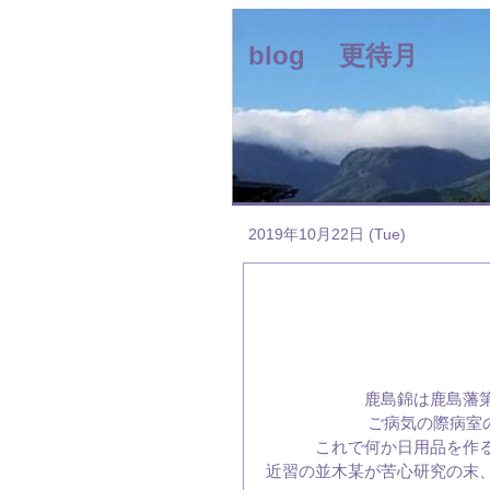
blog 更待月
2019年10月22日 (Tue)
鹿島錦は鹿島藩
ご病気の際病室
これで何か日用品を作
近習の並木某が苦心研究の末