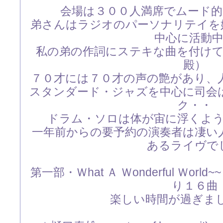
会場は３００人満席でムード
弟さんはラジオのパーソナリテイを
中心に活動
私の弟の作詞にステキな曲を付け
殿）
７０才には７０才の声の艶があり、
スタンダード・ジャズを中心に司会
ク・・
ドラム・ソロは体が宙に浮くよ
一年前からの要予約の演奏者は凄い
あるライヴで
第一部・Ｗhat Ａ Ｗonderful Ｗorld
り１６曲
楽しい時間が過ぎまし