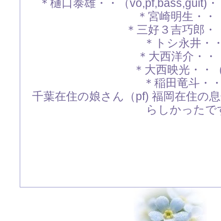
＊樋口泰雄・・（vo,pf,bass,gu
＊宮崎明生・・（
＊三好３吉巧郎・・（
＊トシ永井・・(
＊大西洋介・・（
＊大西映光・・（b
＊稲田竜斗・・(
千葉在住の娘さん（pf) 福岡在住の息
らしかったで