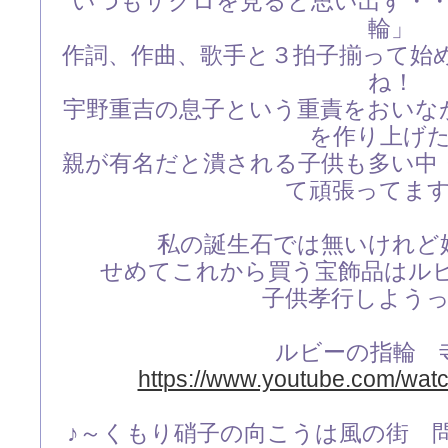
いつもザクロを見ると思い出す・
輪」
作詞、作曲、歌手と３拍子揃って始
ね！
宇野重吉の息子という重責をおいな
を作り上げ
親が有名だと潰される子供も多い中
て頑張ってま
私の誕生石では無いけれど
せめてこれから買う宝飾品はル
子供孝行しよう
ルビーの指輪 
https://www.youtube.com/wa
♪～くもり硝子の向こうは風の街 