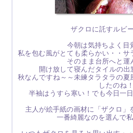
ザクロに託すルビ
今朝は気持ちよく目
私を包む風がとても柔らかい・・サ
そのまま台所へと運
開け放して寝んだタイルの出
秋なんですね～～未練タラタラの夏
したのね
半袖はうすら寒い！でも今日一
主人が絵手紙の画材に「ザクロ」
一番綺麗なのを選んで