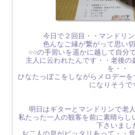
今日で２回目・・マンドリ
色んなご縁が繋がって思い
○○の手習いを遥かに越して自分
主人に云われたんです・・老後の
を・・
ひなたっぼこをしながらメロデーを
になりそうで
明日はギターとマンドリンで老
私たった一人の観客を前に素晴らし
下さいまし
お二人の息がピッタリあって・・