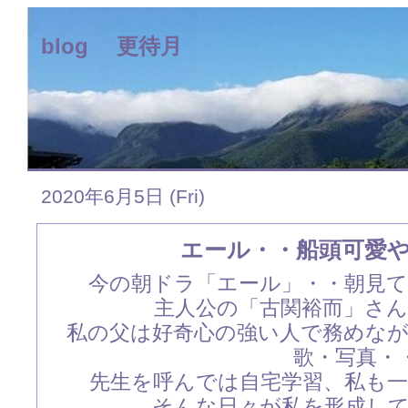
blog 更待月
2020年6月5日 (Fri)
エール・・船頭可愛や
今の朝ドラ「エール」・・朝見
主人公の「古関裕而」さ
私の父は好奇心の強い人で務めな
歌・写真・
先生を呼んでは自宅学習、私も
そんな日々が私を形成し