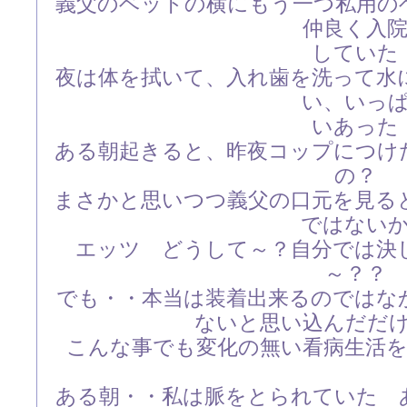
義父のベッドの横にもう一つ私用の
仲良く入
していた
夜は体を拭いて、入れ歯を洗って水
い、いっ
いあった
ある朝起きると、昨夜コップにつけ
の？
まさかと思いつつ義父の口元を見る
ではない
エッツ どうして～？自分では決
～？？
でも・・本当は装着出来るのではな
ないと思い込んだだ
こんな事でも変化の無い看病生活
ある朝・・私は脈をとられていた 