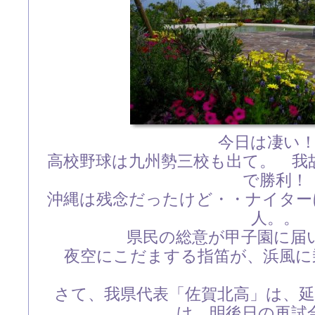
今日は凄い
高校野球は九州勢三校も出て。 我
で勝利！
沖縄は残念だったけど・・ナイター
人。。
県民の総意が甲子園に届
夜空にこだまする指笛が、浜風に
さて、我県代表「佐賀北高」は、
け、明後日の再試