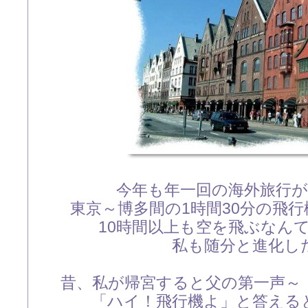
今年も年一回の海外旅行
東京～博多間の1時間30分の飛
10時間以上も空を飛ぶなん
私も随分と進化し
昔、私が帰宮すると父の第一声～
「ハイ！飛行機よ」と答える