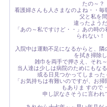
たの～？
看護婦さんも人さまなのよね・・毎
父と私を
違ったよう
「あの～私ですけど・・」あの時の
られない！
入院中は運動不足になるからと、隣
を拭き掃除
雑巾を両手で押さえ、それ
当人達は少しは病院のためにもな
或る日見つかってしまった
「お気持ちは有難いのですが、お掃
もありま すので
申し訳なさそうに言われ
あれから十七年～～早い年月だ