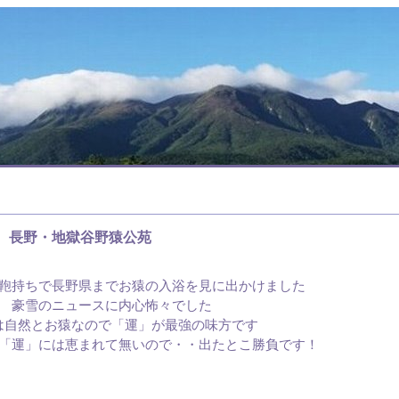
長野・地獄谷野猿公苑
鞄持ちで長野県までお猿の入浴を見に出かけました
豪雪のニュースに内心怖々でした
は自然とお猿なので「運」が最強の味方です
「運」には恵まれて無いので・・出たとこ勝負です！