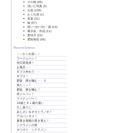
その他
(96)
頂いた写真
(5)
お花
(108)
かくれ宿
(1)
音楽
(31)
旅
(67)
想いつれづれ・器
(23)
展示会・作品
(11)
更待月
(22)
肥前発信
(46)
Recent Entries
～～かくれ宿～～
ワークムーン！
何日君再来！
お風呂・・
ギブス外れて・・
ギブス！
窮鼠 猫を噛む・・２
来た～～！
窮鼠 猫を噛む！
侍ジャパン！
マイナンバー！
18歳と８１歳の違い
久し振りに・・
あじさい＆オカトラノオ！
アガパンサス！
葦葺き屋根の葺き替え！
シクラメンの実
オリガミ・シクラメン