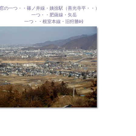
窓の一つ・・篠ノ井線・姨捨駅（善光寺平・・）
一つ・・肥薩線・矢岳
つ・・根室本線・旧狩勝峠