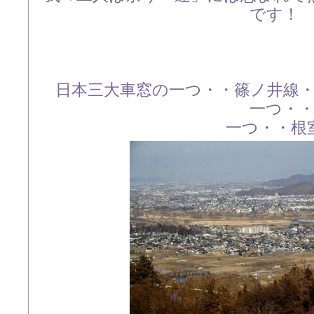
です！
日本三大車窓の一つ・・篠ノ井線
一つ・・肥薩
一つ・・根室本線