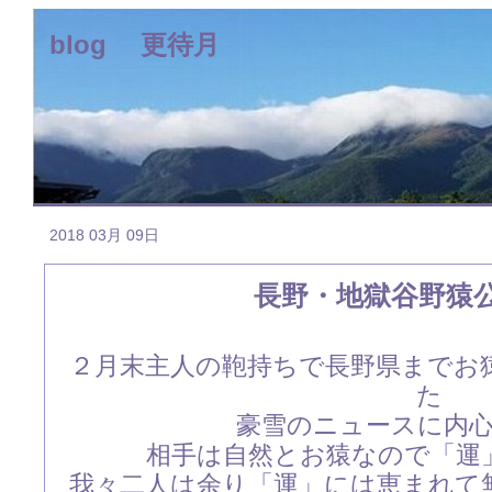
blog 更待月
2018 03月 09日
長野・地獄谷野猿
２月末主人の鞄持ちで長野県までお
た
豪雪のニュースに内
相手は自然とお猿なので「運
我々二人は余り「運」には恵まれて