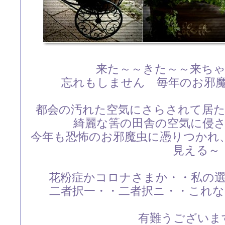
来た～～きた～～来ち
忘れもしません 毎年のお邪
都会の汚れた空気にさらされて居
綺麗な筈の田舎の空気に侵
今年も恐怖のお邪魔虫に憑りつかれ
見える～
花粉症かコロナさまか・・私の
二者択一・・二者択ニ・・これな
有難うございます