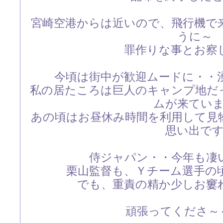
宮崎空港からは近いので、飛行機で
うに～
罪作りな事とお察
今頃は街中が歓迎ムードに・・
私の居たころは巨人のキャンプ地だ
ムが来てい
あの頃はお昼休み時間を利用して見
思い出で
侍ジャパン・・今年も凄
栗山監督も、Ｙチーム選手の
でも、重責の精か少しお窶
頑張ってくださ～～