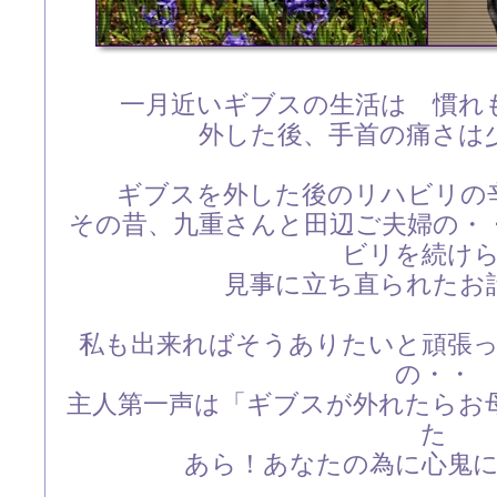
一月近いギブスの生活は 慣れ
外した後、手首の痛さは
ギブスを外した後のリハビリの
その昔、九重さんと田辺ご夫婦の・
ビリを続け
見事に立ち直られたお
私も出来ればそうありたいと頑張
の・・
主人第一声は「ギブスが外れたらお
た
あら！あなたの為に心鬼