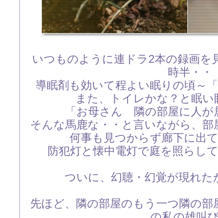
いつものように連ドラ2本の録画を
時半・・
導眠剤も効いて程よい眠りの頃～
また、トイレかな？と眠い
「お母さん 隣の部屋に人が
そんな馬鹿な・・と言いながら、部
何事も見つからず廊下に出
防犯灯と懐中電灯で庭を照らし
ついに、幻聴・幻覚が現れた
先ほど、隣の部屋のもう一つ隣の部
の私の雄叫