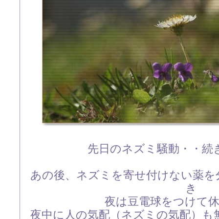
先日のネズミ騒動・・続
あの後、ネズミを寄せ付けない薬を
き
夜は豆電球をつけて
夜中に人の気配（ネズミの気配）も